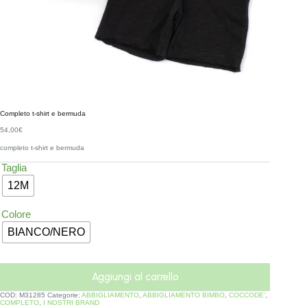
Completo t-shirt e bermuda
54,00
€
completo t-shirt e bermuda
Taglia
12M
Colore
BIANCO/NERO
Aggiungi al carrello
COD:
M31285
Categorie:
ABBIGLIAMENTO
,
ABBIGLIAMENTO BIMBO
,
COCCODE'
,
COMPLETO
,
I NOSTRI BRAND