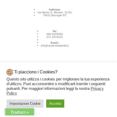
Indirizzo:
Via Monte S. Michele, 31/33,
76011 Bisceglie BT
Tel:
080 6455080
371 1974210
Email:
info@verdemelabimbi.it
Ti piacciono i Cookies?
Questo sito utilizza i cookies per migliorare la tua esperienza
Link Utili
d'utilizzo. Puoi acconsentire o modificarli tramite i seguenti
Spedizioni e pagamenti
pulsanti. Per maggiori informazioni leggi la nostra
Privacy
Condizioni di vendita
Contattaci
Policy
Privacy Policy
Copyright © 2026 - VERDEMELA Web Powered by
Dylog Italia S.p.A.
Impostazioni Cookie
Accetta
Traduci »