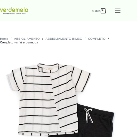
0,00
€
Home
/
ABBIGLIAMENTO
/
ABBIGLIAMENTO BIMBO
/
COMPLETO
/
Completo t-shirt e bermuda