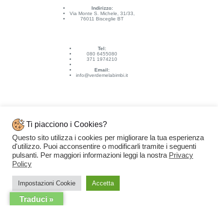
Indirizzo:
Via Monte S. Michele, 31/33,
76011 Bisceglie BT
Tel:
080 6455080
371 1974210
Email:
info@verdemelabimbi.it
Ti piacciono i Cookies?
Questo sito utilizza i cookies per migliorare la tua esperienza
Link Utili
d'utilizzo. Puoi acconsentire o modificarli tramite i seguenti
Spedizioni e pagamenti
pulsanti. Per maggiori informazioni leggi la nostra
Privacy
Condizioni di vendita
Contattaci
Policy
Privacy Policy
Copyright © 2026 - VERDEMELA Web Powered by
Dylog Italia S.p.A.
Impostazioni Cookie
Accetta
Traduci »