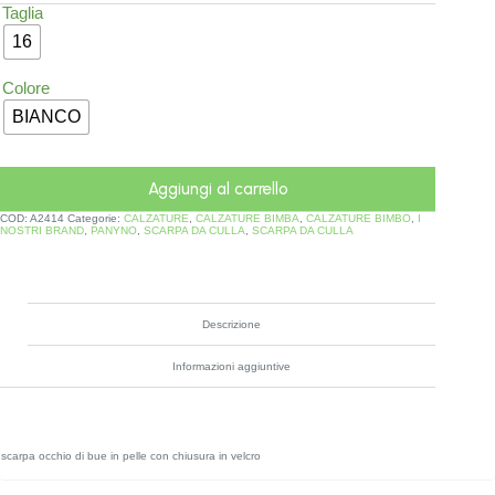
Taglia
16
Colore
BIANCO
Aggiungi al carrello
COD:
A2414
Categorie:
CALZATURE
,
CALZATURE BIMBA
,
CALZATURE BIMBO
,
I
NOSTRI BRAND
,
PANYNO
,
SCARPA DA CULLA
,
SCARPA DA CULLA
Descrizione
Informazioni aggiuntive
scarpa occhio di bue in pelle con chiusura in velcro