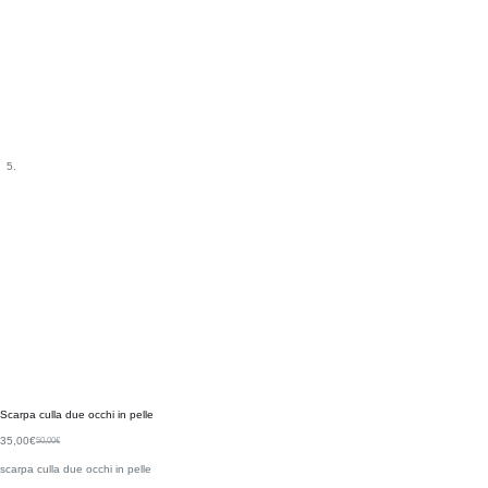
Scarpa culla due occhi in pelle
35,00
€
50,00
€
scarpa culla due occhi in pelle