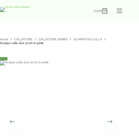
0,00
€
Home
/
CALZATURE
/
CALZATURE BIMBA
/
SCARPA DA CULLA
/
Scarpa culla due occhi in pelle
-30%