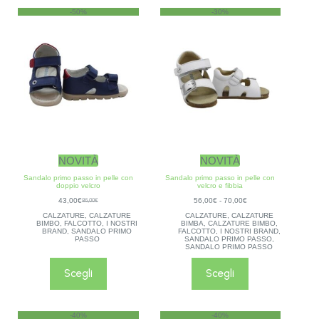
-50%
-30%
NOVITÀ
NOVITÀ
Sandalo primo passo in pelle con
Sandalo primo passo in pelle con
doppio velcro
velcro e fibbia
43,00
€
56,00
€
-
70,00
€
86,00
€
CALZATURE
,
CALZATURE
CALZATURE
,
CALZATURE
BIMBO
,
FALCOTTO
,
I NOSTRI
BIMBA
,
CALZATURE BIMBO
,
BRAND
,
SANDALO PRIMO
FALCOTTO
,
I NOSTRI BRAND
,
PASSO
SANDALO PRIMO PASSO
,
SANDALO PRIMO PASSO
Scegli
Scegli
-40%
-40%