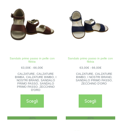
Sandalo primo passo in pelle con
Sandalo primo passo in pelle con
fibbia
fibbia
63,00
€
-
66,00
€
63,00
€
-
66,00
€
CALZATURE
,
CALZATURE
CALZATURE
,
CALZATURE
BIMBA
,
CALZATURE BIMBO
,
I
BIMBO
,
I NOSTRI BRAND
,
NOSTRI BRAND
,
SANDALO
SANDALO PRIMO PASSO
,
PRIMO PASSO
,
SANDALO
ZECCHINO D'ORO
PRIMO PASSO
,
ZECCHINO
D'ORO
Scegli
Scegli
-40%
-40%