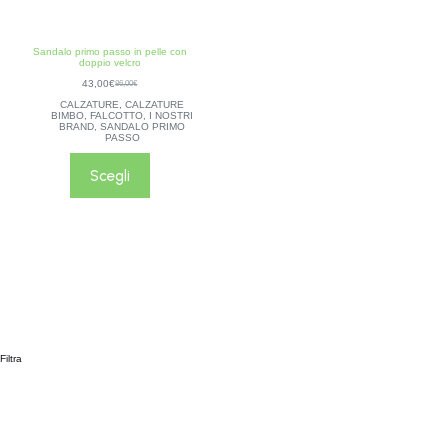
Sandalo primo passo in pelle con
doppio velcro
43,00
€
86,00
€
CALZATURE
,
CALZATURE
BIMBO
,
FALCOTTO
,
I NOSTRI
BRAND
,
SANDALO PRIMO
PASSO
Scegli
Filtra