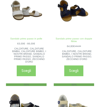
Sandalo primo passo in pelle
Sandalo primo passo con doppie
fibbie
63,00
€
-
66,00
€
64,80
€
108,00
€
CALZATURE
,
CALZATURE
BIMBA
,
CALZATURE BIMBO
,
I
CALZATURE
,
CALZATURE
NOSTRI BRAND
,
SANDALO
BIMBO
,
I NOSTRI BRAND
,
PRIMO PASSO
,
SANDALO
SANDALO PRIMO PASSO
,
PRIMO PASSO
,
ZECCHINO
ZECCHINO D'ORO
D'ORO
Scegli
Scegli
-50%
-50%