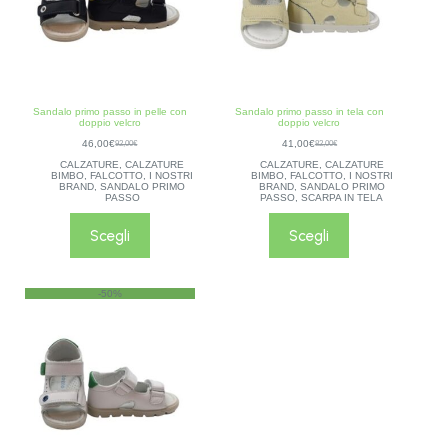
Sandalo primo passo in pelle con
Sandalo primo passo in tela con
doppio velcro
doppio velcro
46,00
€
41,00
€
92,00
€
82,00
€
CALZATURE
,
CALZATURE
CALZATURE
,
CALZATURE
BIMBO
,
FALCOTTO
,
I NOSTRI
BIMBO
,
FALCOTTO
,
I NOSTRI
BRAND
,
SANDALO PRIMO
BRAND
,
SANDALO PRIMO
PASSO
PASSO
,
SCARPA IN TELA
Scegli
Scegli
-50%