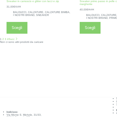
Sneaker in camoscio e glitter con lacci e zip
Sneaker primo passo in pelle c
margherite
31,00
€
62,00
€
40,00
€
80,00
€
BALDUCCI
,
CALZATURE
,
CALZATURE BIMBA
,
I NOSTRI BRAND
,
SNEAKER
BALDUCCI
,
CALZATURE
I NOSTRI BRAND
,
PRIM
Scegli
Scegli
1
2
3
4
Succ
Non ci sono altri prodotti da caricare
Indirizzo:
Via Monte S. Michele, 31/33,