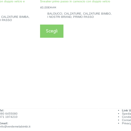
on doppio velcro e
Sneaker primo passo in camoscio con doppio velcro
40,00
€
80,00
€
BALDUCCI
,
CALZATURE
,
CALZATURE BIMBO
,
,
CALZATURE BIMBA
,
I NOSTRI BRAND
,
PRIMO PASSO
O PASSO
Scegli
Tel:
Link Ut
080 6455080
Spediz
371 1974210
Condiz
Contat
Email:
Privac
info@verdemelabimbi.it