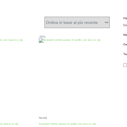
Fil
Co
Ma
-50%
Ge
Ta
Novità
on laacci e zip
Sneaker primo passo in pelle con lacci e zip