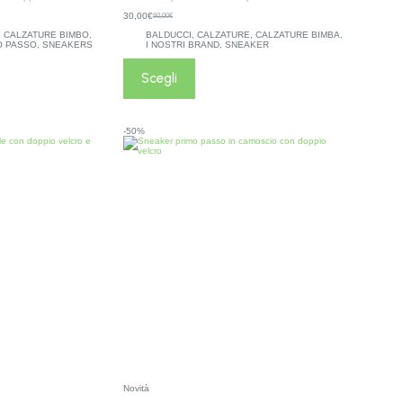
30,00
€
60,00
€
,
CALZATURE BIMBO
,
BALDUCCI
,
CALZATURE
,
CALZATURE BIMBA
,
O PASSO
,
SNEAKERS
I NOSTRI BRAND
,
SNEAKER
Scegli
-50%
Novità