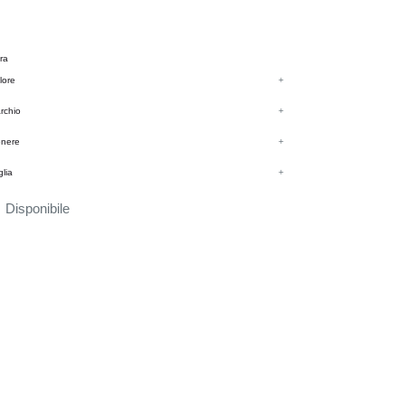
tra
lore
+
rchio
+
nere
+
glia
+
Disponibile