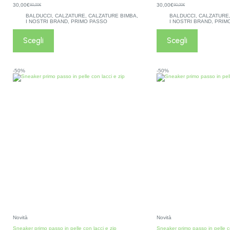
30,00
€
30,00
€
60,00
€
60,00
€
BALDUCCI
,
CALZATURE
,
CALZATURE BIMBA
,
BALDUCCI
,
CALZATURE
I NOSTRI BRAND
,
PRIMO PASSO
I NOSTRI BRAND
,
PRIM
Scegli
Scegli
-50%
-50%
Novità
Novità
Sneaker primo passo in pelle con lacci e zip
Sneaker primo passo in pelle c