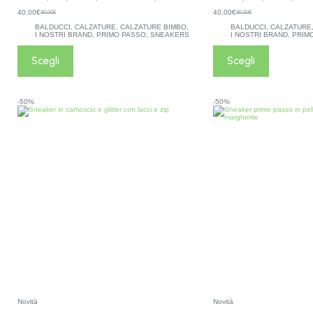
40,00
€
40,00
€
80,00
€
80,00
€
BALDUCCI
,
CALZATURE
,
CALZATURE BIMBO
,
BALDUCCI
,
CALZATURE
I NOSTRI BRAND
,
PRIMO PASSO
,
SNEAKERS
I NOSTRI BRAND
,
PRIM
Scegli
Scegli
-50%
-50%
Novità
Novità