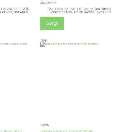
30,00
€
60,00
€
,
CALZATURE BIMBA
,
BALDUCCI
,
CALZATURE
,
CALZATURE BIMBA
,
O PASSO
,
SNEAKER
I NOSTRI BRAND
,
PRIMO PASSO
,
SNEAKER
Scegli
-50%
Novità
on doppio velcro
Sneaker in pelle con lacci e zip laterale