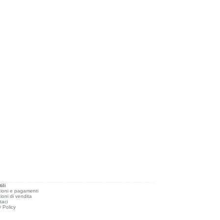
ili
ioni e pagamenti
ioni di vendita
taci
y Policy