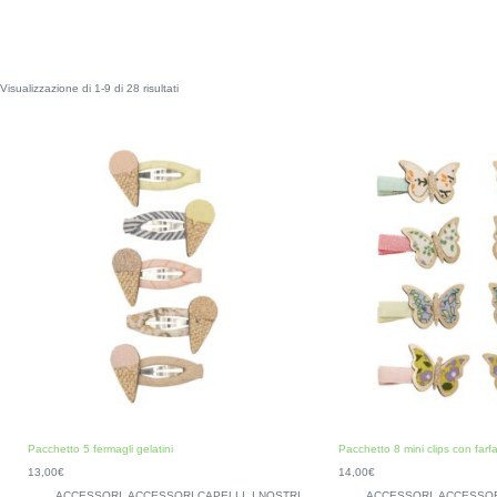
Visualizzazione di 1-9 di 28 risultati
Pacchetto 5 fermagli gelatini
Pacchetto 8 mini clips con farfa
13,00
€
14,00
€
ACCESSORI
,
ACCESSORI CAPELLI
,
I NOSTRI
ACCESSORI
,
ACCESSOR