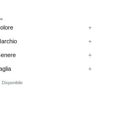
tra
olore
+
archio
+
enere
+
aglia
+
Disponibile