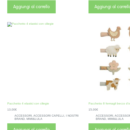
Aggiungi al carrello
Aggiungi al carrell
Pacchetto 4 elastici con ciliegie
Pacchetto 8 fermagli becco d’o
13,00
€
15,00
€
ACCESSORI
,
ACCESSORI CAPELLI
,
I NOSTRI
ACCESSORI
,
ACCESSOR
BRAND
,
MIMI&LULA
BRAND
,
MIMI&LULA
Aggiungi al carrello
Aggiungi al carrell