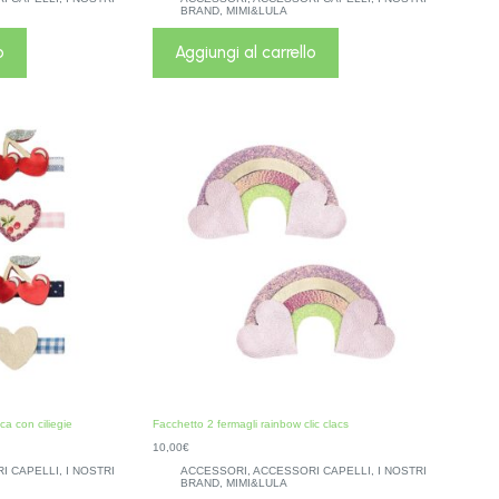
BRAND
,
MIMI&LULA
o
Aggiungi al carrello
ca con ciliegie
Facchetto 2 fermagli rainbow clic clacs
10,00
€
I CAPELLI
,
I NOSTRI
ACCESSORI
,
ACCESSORI CAPELLI
,
I NOSTRI
BRAND
,
MIMI&LULA