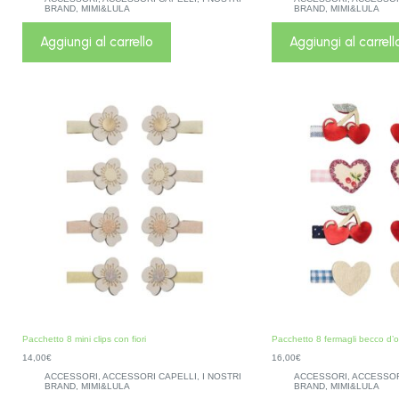
BRAND
,
MIMI&LULA
BRAND
,
MIMI&LULA
Aggiungi al carrello
Aggiungi al carrell
Pacchetto 8 mini clips con fiori
Pacchetto 8 fermagli becco d’o
14,00
€
16,00
€
ACCESSORI
,
ACCESSORI CAPELLI
,
I NOSTRI
ACCESSORI
,
ACCESSOR
BRAND
,
MIMI&LULA
BRAND
,
MIMI&LULA