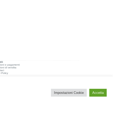
ili
ioni e pagamenti
ioni di vendita
taci
y Policy
Impostazioni Cookie
Accetta