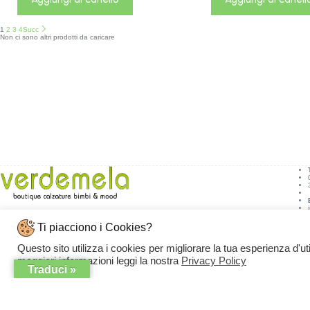
1
2
3
4
Succ
Non ci sono altri prodotti da caricare
Ti piacciono i Cookies?
Indirizzo:
Via Monte S. Michele, 31/33,
Questo sito utilizza i cookies per migliorare la tua esperienza d'ut
76011 Bisceglie BT
maggiori informazioni leggi la nostra
Privacy Policy
Traduci »
Copyright © 2026 - VERDEMELA Web Powered by
Dylog Italia S.p.A