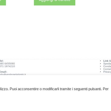
Tel:
Link Ut
080 6455080
Spediz
371 1974210
Condiz
Contat
Email:
Privac
info@verdemelabimbi.it
ilizzo. Puoi acconsentire o modificarli tramite i seguenti pulsanti. Per
.