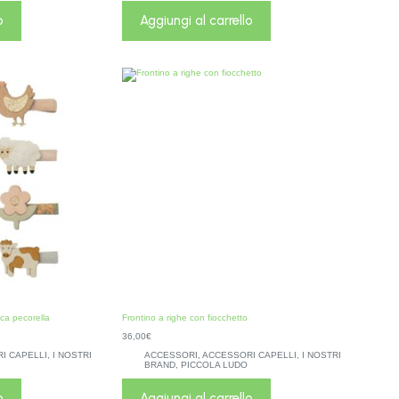
o
Aggiungi al carrello
ca pecorella
Frontino a righe con fiocchetto
36,00
€
I CAPELLI
,
I NOSTRI
ACCESSORI
,
ACCESSORI CAPELLI
,
I NOSTRI
BRAND
,
PICCOLA LUDO
o
Aggiungi al carrello