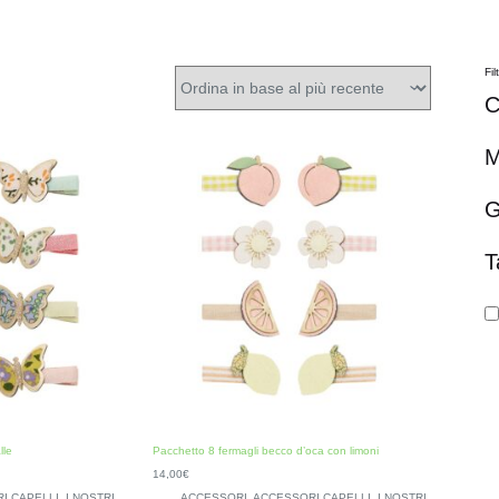
Fil
C
M
G
T
lle
Pacchetto 8 fermagli becco d’oca con limoni
14,00
€
I CAPELLI
,
I NOSTRI
ACCESSORI
,
ACCESSORI CAPELLI
,
I NOSTRI