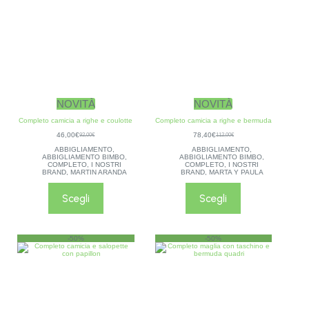
NOVITÀ
NOVITÀ
Completo camicia a righe e coulotte
Completo camicia a righe e bermuda
46,00
€
78,40
€
92,00
€
112,00
€
ABBIGLIAMENTO
,
ABBIGLIAMENTO
,
ABBIGLIAMENTO BIMBO
,
ABBIGLIAMENTO BIMBO
,
COMPLETO
,
I NOSTRI
COMPLETO
,
I NOSTRI
BRAND
,
MARTIN ARANDA
BRAND
,
MARTA Y PAULA
Scegli
Scegli
-50%
-50%