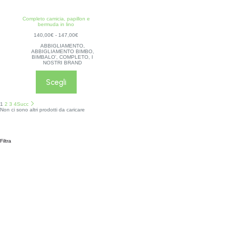
Completo camicia, papillon e
bermuda in lino
140,00
€
-
147,00
€
ABBIGLIAMENTO
,
ABBIGLIAMENTO BIMBO
,
BIMBALO'
,
COMPLETO
,
I
NOSTRI BRAND
Scegli
1
2
3
4
Succ
Non ci sono altri prodotti da caricare
Filtra