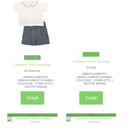
NOVITÀ
NOVITÀ
Completo t-shirt e bermuda
Completo t-shirt e bermuda
54,00
€
38,00
€
76,00
€
ABBIGLIAMENTO
,
ABBIGLIAMENTO
,
ABBIGLIAMENTO BIMBO
,
ABBIGLIAMENTO BIMBO
,
COCCODE'
,
COMPLETO
,
I
COCCODE'
,
COMPLETO
,
I
NOSTRI BRAND
NOSTRI BRAND
Scegli
Scegli
-50%
-30%