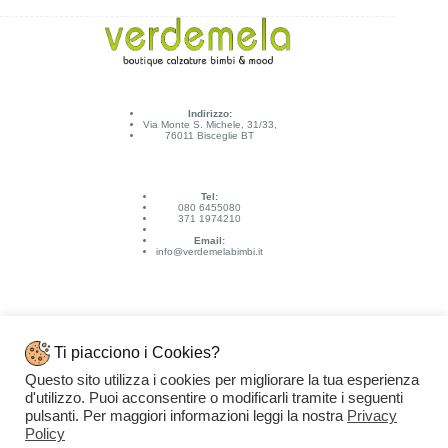
Indirizzo:
Via Monte S. Michele, 31/33,
76011 Bisceglie BT
Tel:
080 6455080
371 1974210
Email:
info@verdemelabimbi.it
Ti piacciono i Cookies?
Questo sito utilizza i cookies per migliorare la tua esperienza
Link Utili
d'utilizzo. Puoi acconsentire o modificarli tramite i seguenti
Spedizioni e pagamenti
pulsanti. Per maggiori informazioni leggi la nostra
Privacy
Condizioni di vendita
Contattaci
Policy
Privacy Policy