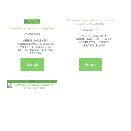
NOVITÀ
Completo t-shirt mezza manica con
taschino e bermuda
Completo a righe con cappellino
44,00
€
88,00
€
40,00
€
80,00
€
ABBIGLIAMENTO
,
ABBIGLIAMENTO BIMBO
,
ABBIGLIAMENTO
,
COMPLETO
,
I NOSTRI
ABBIGLIAMENTO BIMBO
,
BRAND
,
SUN68
COMPLETO
,
CORREDINO
,
I
NOSTRI BRAND
,
MARTIN
ARANDA
Scegli
Scegli
-30%