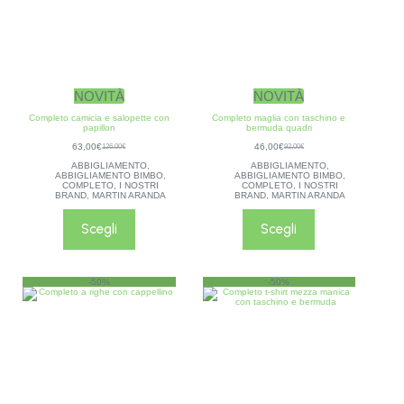
NOVITÀ
NOVITÀ
Completo camicia e salopette con
Completo maglia con taschino e
papillon
bermuda quadri
63,00
€
46,00
€
126,00
€
92,00
€
ABBIGLIAMENTO
,
ABBIGLIAMENTO
,
ABBIGLIAMENTO BIMBO
,
ABBIGLIAMENTO BIMBO
,
COMPLETO
,
I NOSTRI
COMPLETO
,
I NOSTRI
BRAND
,
MARTIN ARANDA
BRAND
,
MARTIN ARANDA
Scegli
Scegli
-50%
-50%