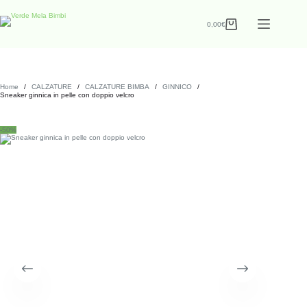
0,00
€
Home
/
CALZATURE
/
CALZATURE BIMBA
/
GINNICO
/
Sneaker ginnica in pelle con doppio velcro
-50%