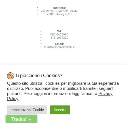
Indirizzo:
Via Monte S. Michele, 31/33,
76011 Bisceglie BT
Tel:
080 6455080
371 1974210
Email:
info@verdemelabimbi.it
Ti piacciono i Cookies?
Questo sito utilizza i cookies per migliorare la tua esperienza
Link Utili
d'utilizzo. Puoi acconsentire o modificarli tramite i seguenti
Spedizioni e pagamenti
pulsanti. Per maggiori informazioni leggi la nostra
Privacy
Condizioni di vendita
Contattaci
Policy
Privacy Policy
Copyright © 2026 - VERDEMELA Web Powered by
Dylog Italia S.p.A.
Impostazioni Cookie
Accetta
Traduci »