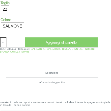
Taglia
22
Colore
SALMONE
Aggiungi al carrello
COD:
Z35404F
Categorie:
CALZATURE
,
CALZATURE BIMBA
,
GINNICO
,
I NOSTRI
BRAND
,
OUTLET
,
SUN68
Descrizione
Informazioni aggiuntive
sneaker in pelle con riporti a contrasto e tessuto tecnico – fodera interna in spugna – sottopiede
in tessuto – fondo gomma