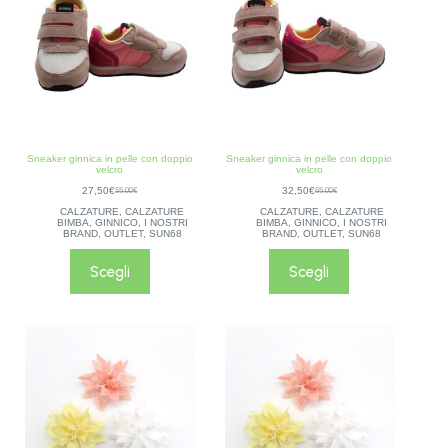
Sneaker ginnica in pelle con doppio
Sneaker ginnica in pelle con doppio
velcro
velcro
27,50
€
32,50
€
55,00
€
65,00
€
CALZATURE
,
CALZATURE
CALZATURE
,
CALZATURE
BIMBA
,
GINNICO
,
I NOSTRI
BIMBA
,
GINNICO
,
I NOSTRI
BRAND
,
OUTLET
,
SUN68
BRAND
,
OUTLET
,
SUN68
Scegli
Scegli