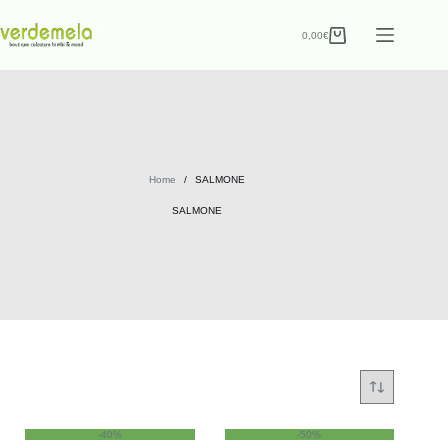
0,00
€
Home
/
SALMONE
SALMONE
-40%
-50%