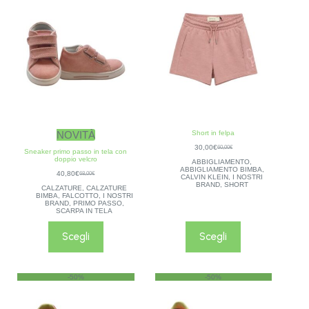
NOVITÀ
Short in felpa
30,00
€
60,00
€
Sneaker primo passo in tela con
doppio velcro
ABBIGLIAMENTO
,
ABBIGLIAMENTO BIMBA
,
40,80
€
68,00
€
CALVIN KLEIN
,
I NOSTRI
BRAND
,
SHORT
CALZATURE
,
CALZATURE
BIMBA
,
FALCOTTO
,
I NOSTRI
BRAND
,
PRIMO PASSO
,
SCARPA IN TELA
Scegli
Scegli
-50%
-50%