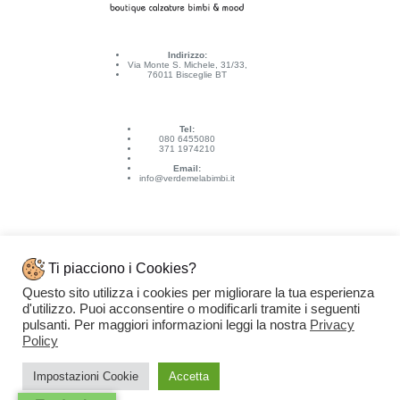
Indirizzo:
Via Monte S. Michele, 31/33,
76011 Bisceglie BT
Tel:
080 6455080
371 1974210
Email:
info@verdemelabimbi.it
Ti piacciono i Cookies?
Questo sito utilizza i cookies per migliorare la tua esperienza
Link Utili
d'utilizzo. Puoi acconsentire o modificarli tramite i seguenti
Spedizioni e pagamenti
pulsanti. Per maggiori informazioni leggi la nostra
Privacy
Condizioni di vendita
Contattaci
Policy
Privacy Policy
Copyright © 2026 - VERDEMELA Web Powered by
Dylog Italia S.p.A.
Impostazioni Cookie
Accetta