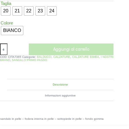
Taglia
20
21
22
23
24
Colore
BIANCO
Aggiungi al carrello
COD:
CITA7365
Categorie:
BALDUCCI
,
CALZATURE
,
CALZATURE BIMBA
,
I NOSTRI
BRAND
,
SANDALO PRIMO PASSO
Descrizione
Informazioni aggiuntive
sandalo in pelle – fodera interna in pelle – sottopiede in pelle – fondo gomma