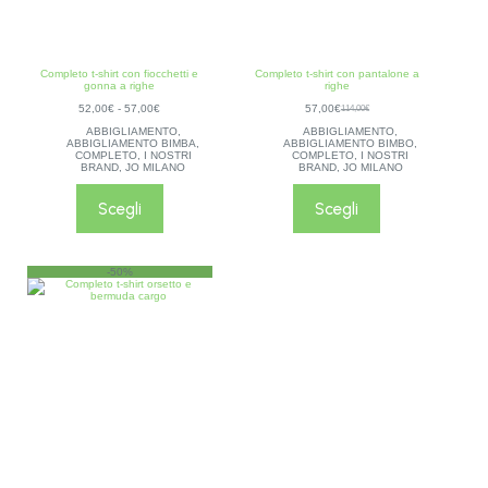
Completo t-shirt con fiocchetti e
Completo t-shirt con pantalone a
gonna a righe
righe
52,00
€
-
57,00
€
57,00
€
114,00
€
ABBIGLIAMENTO
,
ABBIGLIAMENTO
,
ABBIGLIAMENTO BIMBA
,
ABBIGLIAMENTO BIMBO
,
COMPLETO
,
I NOSTRI
COMPLETO
,
I NOSTRI
BRAND
,
JO MILANO
BRAND
,
JO MILANO
Scegli
Scegli
-50%