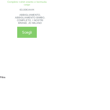
Completo t-shirt orsetto e bermuda
cargo
63,00
€
126,00
€
ABBIGLIAMENTO
,
ABBIGLIAMENTO BIMBO
,
COMPLETO
,
I NOSTRI
BRAND
,
JO MILANO
Scegli
Filtra