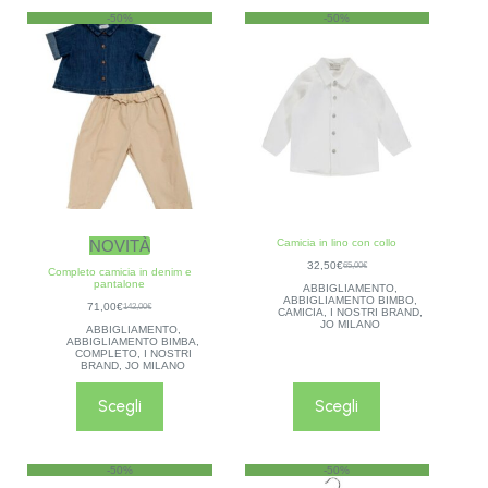
-50%
-50%
NOVITÀ
Camicia in lino con collo
32,50
€
65,00
€
Completo camicia in denim e
pantalone
ABBIGLIAMENTO
,
ABBIGLIAMENTO BIMBO
,
71,00
€
142,00
€
CAMICIA
,
I NOSTRI BRAND
,
JO MILANO
ABBIGLIAMENTO
,
ABBIGLIAMENTO BIMBA
,
COMPLETO
,
I NOSTRI
BRAND
,
JO MILANO
Scegli
Scegli
-50%
-50%