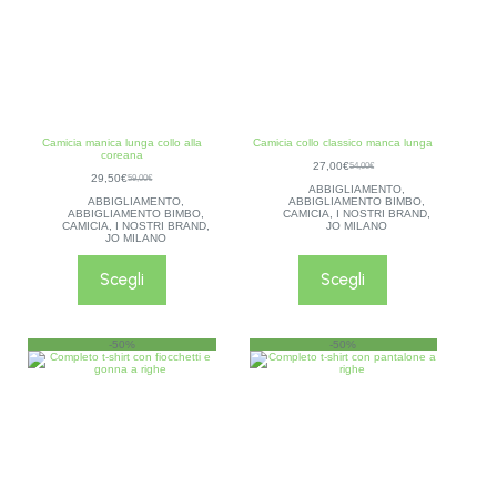
Camicia manica lunga collo alla
Camicia collo classico manca lunga
coreana
27,00
€
54,00
€
29,50
€
59,00
€
ABBIGLIAMENTO
,
ABBIGLIAMENTO
,
ABBIGLIAMENTO BIMBO
,
ABBIGLIAMENTO BIMBO
,
CAMICIA
,
I NOSTRI BRAND
,
CAMICIA
,
I NOSTRI BRAND
,
JO MILANO
JO MILANO
Scegli
Scegli
-50%
-50%