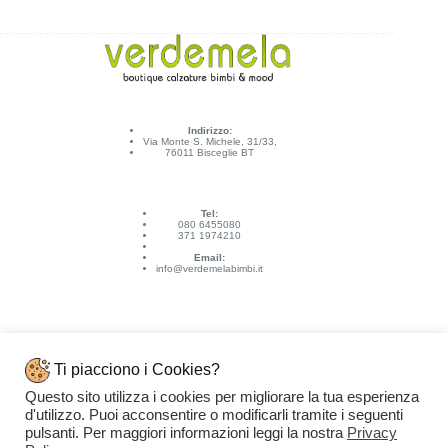
Indirizzo:
Via Monte S. Michele, 31/33,
76011 Bisceglie BT
Tel:
080 6455080
371 1974210
Email:
info@verdemelabimbi.it
Ti piacciono i Cookies?
Questo sito utilizza i cookies per migliorare la tua esperienza
Link Utili
d'utilizzo. Puoi acconsentire o modificarli tramite i seguenti
Spedizioni e pagamenti
pulsanti. Per maggiori informazioni leggi la nostra
Privacy
Condizioni di vendita
Contattaci