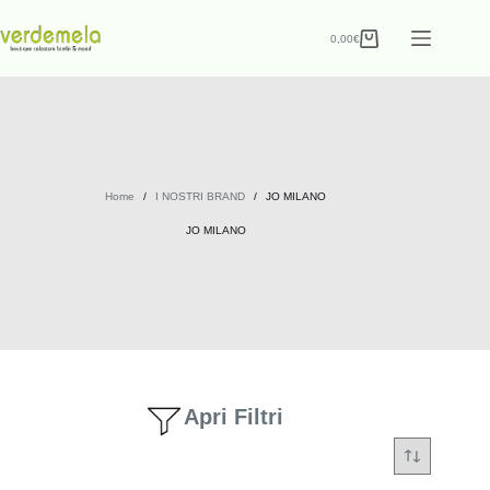
0,00
€
Home
/
I NOSTRI BRAND
/
JO MILANO
JO MILANO
Apri Filtri