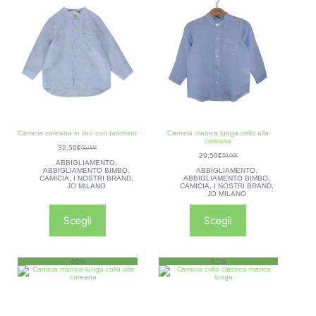
Camicia coreana in lino con taschino
Camicia manica lunga collo alla
coreana
32,50
€
65,00
€
29,50
€
59,00
€
ABBIGLIAMENTO
,
ABBIGLIAMENTO BIMBO
,
ABBIGLIAMENTO
,
CAMICIA
,
I NOSTRI BRAND
,
ABBIGLIAMENTO BIMBO
,
JO MILANO
CAMICIA
,
I NOSTRI BRAND
,
JO MILANO
Scegli
Scegli
-50%
-50%