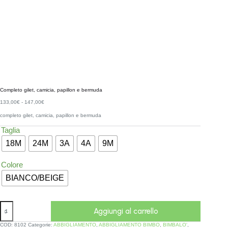
Completo gilet, camicia, papillon e bermuda
133,00
€
-
147,00
€
completo gilet, camicia, papillon e bermuda
Taglia
18M
24M
3A
4A
9M
Colore
BIANCO/BEIGE
Aggiungi al carrello
COD:
8102
Categorie:
ABBIGLIAMENTO
,
ABBIGLIAMENTO BIMBO
,
BIMBALO'
,