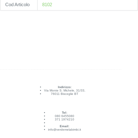
Cod Articolo
8102
Indirizzo:
Via Monte S. Michele, 31/33,
76011 Bisceglie BT
Tel:
080 6455080
371 1974210
Email:
info@verdemelabimbi.it