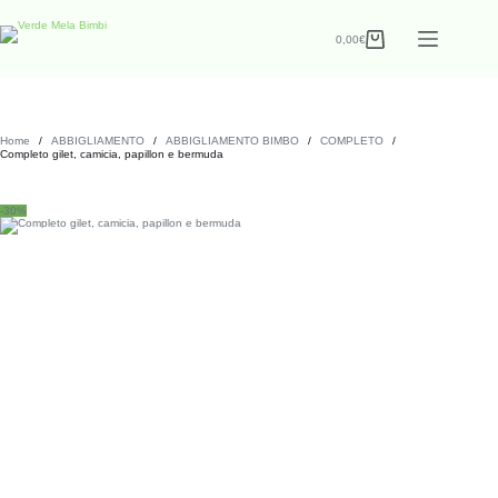
0,00
€
Home
/
ABBIGLIAMENTO
/
ABBIGLIAMENTO BIMBO
/
COMPLETO
/
Completo gilet, camicia, papillon e bermuda
-30%