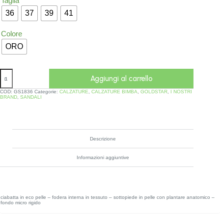
Taglia
36
37
39
41
Colore
ORO
Aggiungi al carrello
COD:
GS1836
Categorie:
CALZATURE
,
CALZATURE BIMBA
,
GOLDSTAR
,
I NOSTRI
BRAND
,
SANDALI
Descrizione
Informazioni aggiuntive
ciabatta in eco pelle – fodera interna in tessuto – sottopiede in pelle con plantare anatomico –
fondo micro rigido