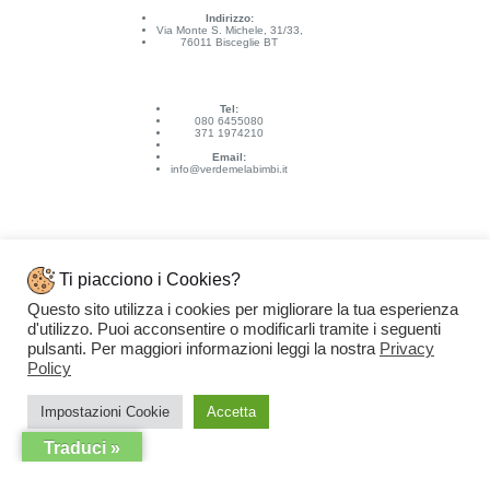
Indirizzo:
Via Monte S. Michele, 31/33,
76011 Bisceglie BT
Tel:
080 6455080
371 1974210
Email:
info@verdemelabimbi.it
Ti piacciono i Cookies?
Questo sito utilizza i cookies per migliorare la tua esperienza
Link Utili
d'utilizzo. Puoi acconsentire o modificarli tramite i seguenti
Spedizioni e pagamenti
pulsanti. Per maggiori informazioni leggi la nostra
Privacy
Condizioni di vendita
Contattaci
Policy
Privacy Policy
Copyright © 2026 - VERDEMELA Web Powered by
Dylog Italia S.p.A.
Impostazioni Cookie
Accetta
Traduci »