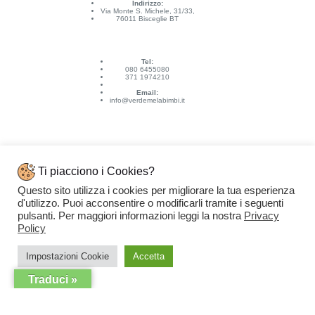
Indirizzo:
Via Monte S. Michele, 31/33,
76011 Bisceglie BT
Tel:
080 6455080
371 1974210
Email:
info@verdemelabimbi.it
Ti piacciono i Cookies?
Questo sito utilizza i cookies per migliorare la tua esperienza
Link Utili
d'utilizzo. Puoi acconsentire o modificarli tramite i seguenti
Spedizioni e pagamenti
pulsanti. Per maggiori informazioni leggi la nostra
Privacy
Condizioni di vendita
Contattaci
Policy
Privacy Policy
Copyright © 2026 - VERDEMELA Web Powered by
Dylog Italia S.p.A.
Impostazioni Cookie
Accetta
Traduci »