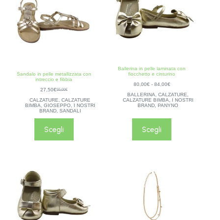
Ballerina in pelle laminata con
Sandalo in pelle metallizzata con
fiocchetto e cinturino
intreccio e fibbia
80,00
€
-
84,00
€
27,50
€
55,00
€
BALLERINA
,
CALZATURE
,
CALZATURE
,
CALZATURE
CALZATURE BIMBA
,
I NOSTRI
BIMBA
,
GIOSEPPO
,
I NOSTRI
BRAND
,
PANYNO
BRAND
,
SANDALI
Scegli
Scegli