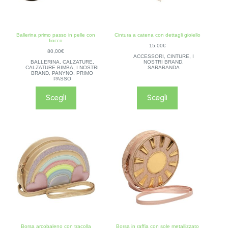
Ballerina primo passo in pelle con
Cintura a catena con dettagli gioiello
fiocco
15,00
€
80,00
€
ACCESSORI
,
CINTURE
,
I
BALLERINA
,
CALZATURE
,
NOSTRI BRAND
,
CALZATURE BIMBA
,
I NOSTRI
SARABANDA
BRAND
,
PANYNO
,
PRIMO
PASSO
Scegli
Scegli
Borsa arcobaleno con tracolla
Borsa in raffia con sole metallizzato