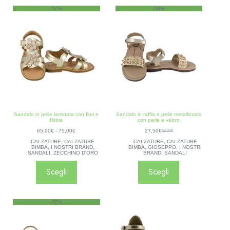
-50%
-50%
Sandalo in pelle laminata con fiori e
Sandalo in raffia e pelle metallizzata
fibbia
con perle e velcro
65,00
€
-
75,00
€
27,50
€
55,00
€
CALZATURE
,
CALZATURE
CALZATURE
,
CALZATURE
BIMBA
,
I NOSTRI BRAND
,
BIMBA
,
GIOSEPPO
,
I NOSTRI
SANDALI
,
ZECCHINO D'ORO
BRAND
,
SANDALI
Scegli
Scegli
-50%