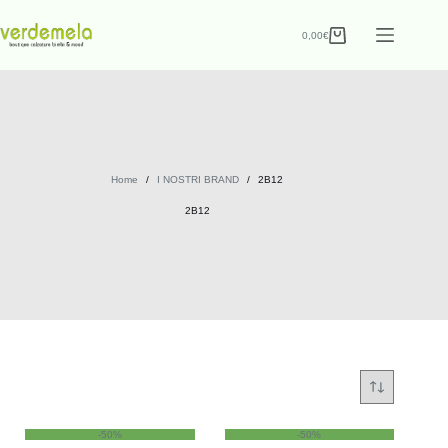
0,00
€
Home
/
I NOSTRI BRAND
/
2B12
2B12
-50%
-50%