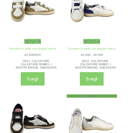
NOVITÀ
NOVITÀ
Sneaker in pelle con doppio velcro
Sneaker in pelle con doppio velcro
44,50
€
44,50
€
-
49,50
€
89,00
€
2B12
,
CALZATURE
,
2B12
,
CALZATURE
,
CALZATURE BIMBO
,
I
CALZATURE BIMBO
,
I
NOSTRI BRAND
,
SNEAKERS
NOSTRI BRAND
,
SNEAKERS
Scegli
Scegli
-50%