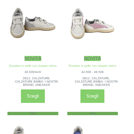
NOVITÀ
NOVITÀ
Sneaker in pelle con doppio velcro
Sneaker in pelle con doppio velcro
49,50
€
44,50
€
-
49,50
€
99,00
€
2B12
,
CALZATURE
,
2B12
,
CALZATURE
,
CALZATURE BIMBA
,
I NOSTRI
CALZATURE BIMBA
,
I NOSTRI
BRAND
,
SNEAKER
BRAND
,
SNEAKER
Scegli
Scegli
-50%
-50%