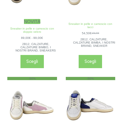
NOVITÀ
Sneaker in pelle e camoscio con
lacci
Sneaker in pelle e camoscio con
doppio velcro
54,50
€
109,00
€
89,00
€
-
99,00
€
2B12
,
CALZATURE
,
CALZATURE BIMBA
,
I NOSTRI
2B12
,
CALZATURE
,
BRAND
,
SNEAKER
CALZATURE BIMBO
,
I
NOSTRI BRAND
,
SNEAKERS
Scegli
Scegli
-50%
-50%