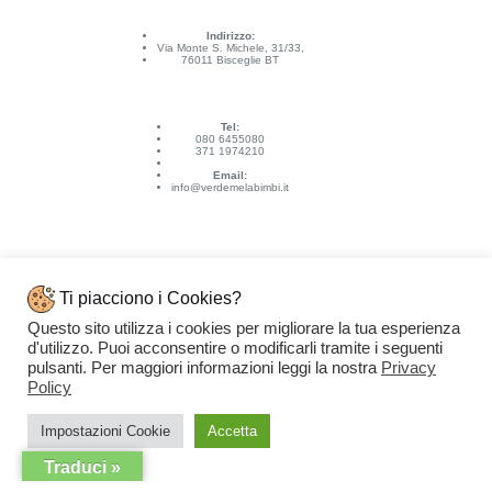
Indirizzo:
Via Monte S. Michele, 31/33,
76011 Bisceglie BT
Tel:
080 6455080
371 1974210
Email:
info@verdemelabimbi.it
Ti piacciono i Cookies?
Questo sito utilizza i cookies per migliorare la tua esperienza
Link Utili
d'utilizzo. Puoi acconsentire o modificarli tramite i seguenti
Spedizioni e pagamenti
pulsanti. Per maggiori informazioni leggi la nostra
Privacy
Condizioni di vendita
Contattaci
Policy
Privacy Policy
Copyright © 2026 - VERDEMELA Web Powered by
Dylog Italia S.p.A.
Impostazioni Cookie
Accetta
Traduci »