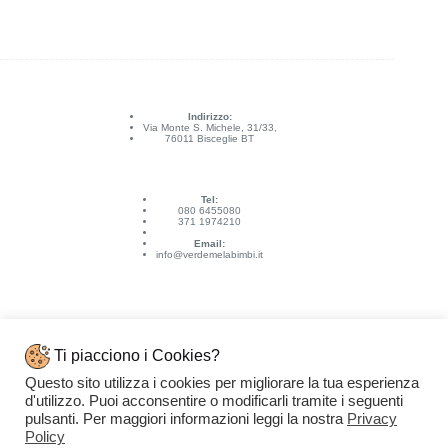
Indirizzo:
Via Monte S. Michele, 31/33,
76011 Bisceglie BT
Tel:
080 6455080
371 1974210
Email:
info@verdemelabimbi.it
Ti piacciono i Cookies?
Questo sito utilizza i cookies per migliorare la tua esperienza
Link Utili
d'utilizzo. Puoi acconsentire o modificarli tramite i seguenti
Spedizioni e pagamenti
pulsanti. Per maggiori informazioni leggi la nostra
Privacy
Condizioni di vendita
Contattaci
Policy
Privacy Policy