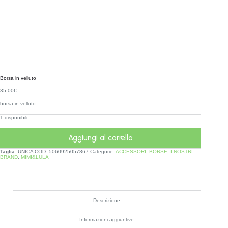
Borsa in velluto
35,00
€
borsa in velluto
1 disponibili
Aggiungi al carrello
Taglia:
UNICA
COD:
5060925057867
Categorie:
ACCESSORI
,
BORSE
,
I NOSTRI
BRAND
,
MIMI&LULA
Descrizione
Informazioni aggiuntive