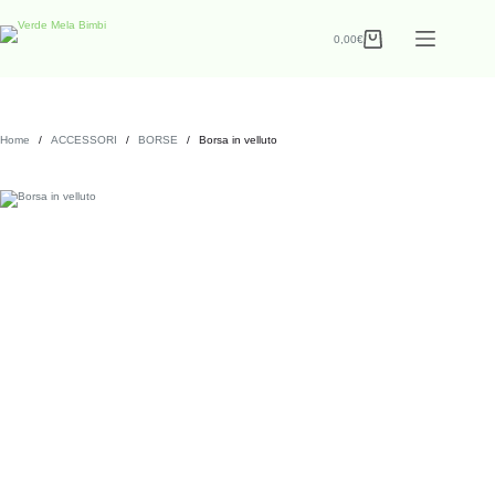
0,00
€
Home
/
ACCESSORI
/
BORSE
/
Borsa in velluto