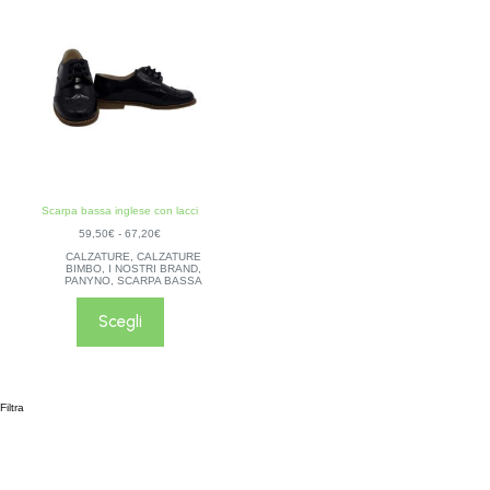
Scarpa bassa inglese con lacci
59,50
€
-
67,20
€
CALZATURE
,
CALZATURE
BIMBO
,
I NOSTRI BRAND
,
PANYNO
,
SCARPA BASSA
Scegli
Filtra