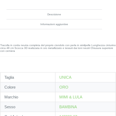
Descrizione
Informazioni aggiuntive
Tracolla in corda neutra completa del proprio ciondolo con perla in similpelle Lunghezza cinturino
circa 48 cm Scocca 3D realizzata in oro metallizzato e tessuti dai toni neutri Chiusura superiore
con cerniera
Taglia
UNICA
Colore
ORO
Marchio
MIMI & LULA
Sesso
BAMBINA