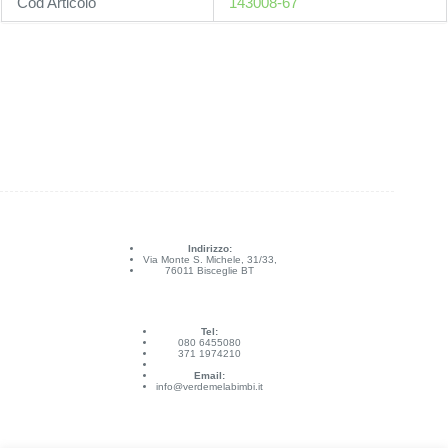
Cod Articolo
143008-67
Indirizzo:
Via Monte S. Michele, 31/33,
76011 Bisceglie BT
Tel:
080 6455080
371 1974210
Email:
info@verdemelabimbi.it