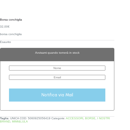
Borsa conchiglia
32,00
€
borsa conchiglia
Esaurito
Avvisami quando tornerà in stock
Notifica via Mail
Taglia:
UNICA
COD:
5060925056419
Categorie:
ACCESSORI
,
BORSE
,
I NOSTRI
BRAND
,
MIMI&LULA