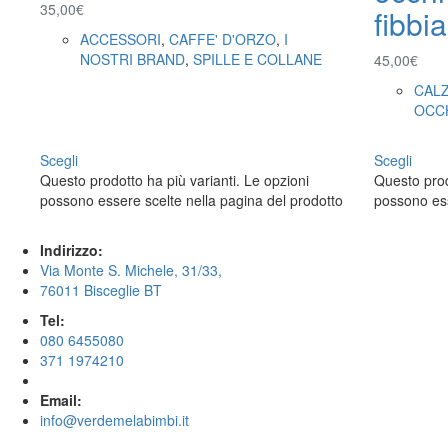
35,00
€
fibbia
ACCESSORI
,
CAFFE' D'ORZO
,
I
NOSTRI BRAND
,
SPILLE E COLLANE
45,00
€
CAL
OCC
Scegli
Scegli
Questo prodotto ha più varianti. Le opzioni
Questo prod
possono essere scelte nella pagina del prodotto
possono ess
Indirizzo:
Via Monte S. Michele, 31/33,
76011 Bisceglie BT
Tel:
080 6455080
371 1974210
Email:
info@verdemelabimbi.it