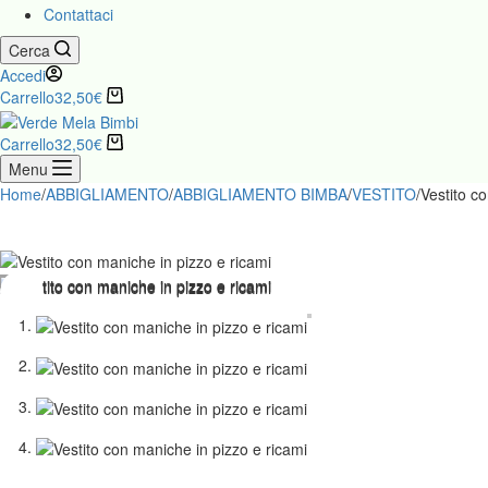
Contattaci
Cerca
Accedi
Carrello
32,50
€
Carrello
32,50
€
Menu
Home
/
ABBIGLIAMENTO
/
ABBIGLIAMENTO BIMBA
/
VESTITO
/
Vestito c