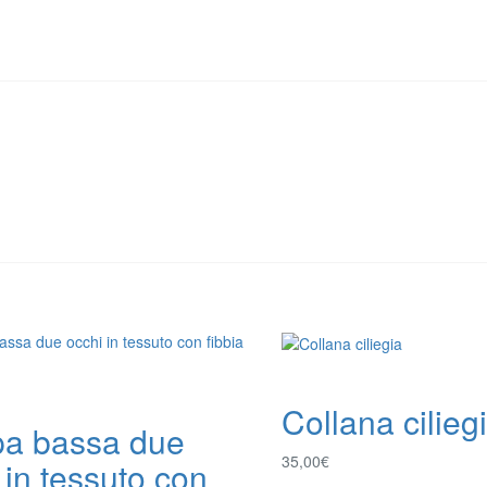
Collana cilieg
pa bassa due
35,00
€
 in tessuto con