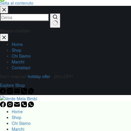
Salta al contenuto
Nessun risultato
Home
Shop
Chi Siamo
Marchi
Contattaci
Don't miss our
holiday offer
- 20% OFF!
Explore Shop
Home
Shop
Chi Siamo
Marchi