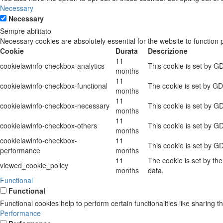
Necessary
Necessary
Sempre abilitato
Necessary cookies are absolutely essential for the website to function 
Cookie
Durata
Descrizione
11
cookielawinfo-checkbox-analytics
This cookie is set by G
months
11
cookielawinfo-checkbox-functional
The cookie is set by GD
months
11
cookielawinfo-checkbox-necessary
This cookie is set by G
months
11
cookielawinfo-checkbox-others
This cookie is set by G
months
cookielawinfo-checkbox-
11
This cookie is set by G
performance
months
11
The cookie is set by th
viewed_cookie_policy
months
data.
Functional
Functional
Functional cookies help to perform certain functionalities like sharing t
Performance