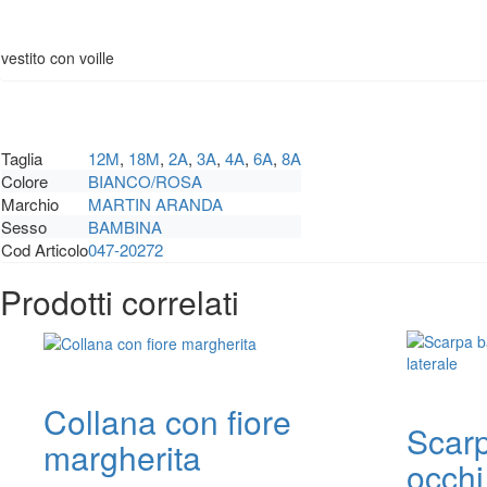
vestito con voille
Taglia
12M
,
18M
,
2A
,
3A
,
4A
,
6A
,
8A
Colore
BIANCO/ROSA
Marchio
MARTIN ARANDA
Sesso
BAMBINA
Cod Articolo
047-20272
Prodotti correlati
Collana con fiore
Scar
margherita
occhi