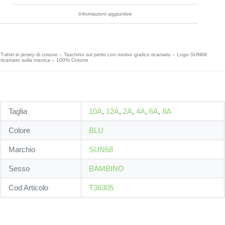
Informazioni aggiuntive
T-shirt in jersey di cotone – Taschino sul petto con motivo grafico ricamato – Logo SUN68
ricamato sulla manica – 100% Cotone
Taglia
10A
,
12A
,
2A
,
4A
,
6A
,
8A
Colore
BLU
Marchio
SUN68
Sesso
BAMBINO
Cod Articolo
T36305