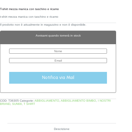
T-shirt mezza manica con taschino e ricamo
t-shirt mezza manica con taschino e ricamo
Il prodotto non è attualmente in magazzino e non è disponibile.
Avvisami quando tornerà in stock
Notifica via Mail
COD:
T36305
Categorie:
ABBIGLIAMENTO
,
ABBIGLIAMENTO BIMBO
,
I NOSTRI
BRAND
,
SUN68
,
T SHIRT
Descrizione