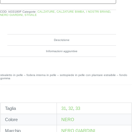
COD:
I433180F
Categorie:
CALZATURE
,
CALZATURE BIMBA
,
I NOSTRI BRAND
,
NERO GIARDINI
,
STIVALE
Descrizione
Informazioni aggiuntive
stivaletto in pelle – fodera interna in pelle – sottopiede in pelle con plantare estraibile – fondo
gomma
Taglia
31
,
32
,
33
Colore
NERO
Marchio
NERO GIARDINI