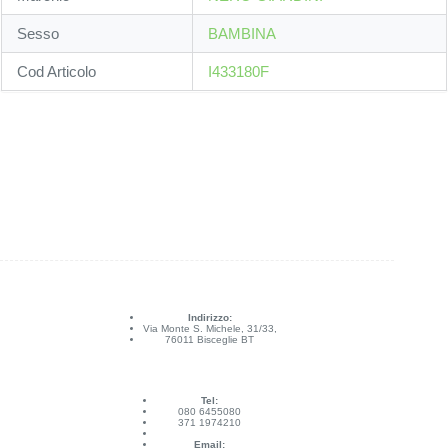
Sesso
BAMBINA
Cod Articolo
I433180F
Indirizzo:
Via Monte S. Michele, 31/33,
76011 Bisceglie BT
Tel:
080 6455080
371 1974210
Email: