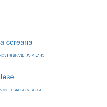
la coreana
 NOSTRI BRAND
,
JO MILANO
glese
ANYNO
,
SCARPA DA CULLA