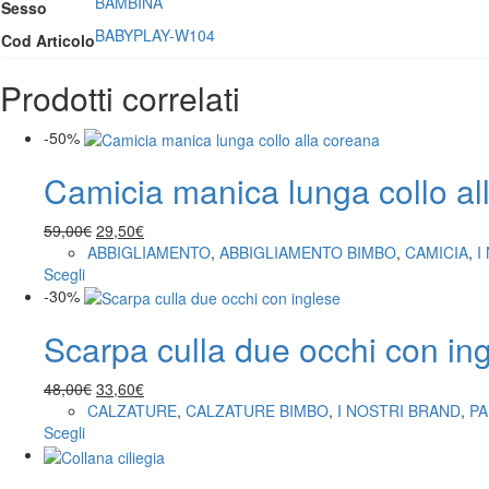
BAMBINA
Sesso
BABYPLAY-W104
Cod Articolo
Prodotti correlati
-50%
Camicia manica lunga collo al
Il
Il
59,00
€
29,50
€
prezzo
prezzo
ABBIGLIAMENTO
,
ABBIGLIAMENTO BIMBO
,
CAMICIA
,
I
Questo
originale
attuale
Scegli
prodotto
era:
è:
-30%
ha
59,00€.
29,50€.
Scarpa culla due occhi con in
più
varianti.
Le
Il
Il
48,00
€
33,60
€
opzioni
prezzo
prezzo
CALZATURE
,
CALZATURE BIMBO
,
I NOSTRI BRAND
,
P
possono
Questo
originale
attuale
Scegli
essere
prodotto
era:
è:
scelte
ha
48,00€.
33,60€.