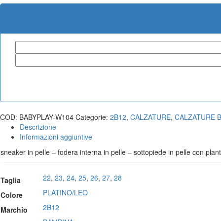
COD:
BABYPLAY-W104
Categorie:
2B12
,
CALZATURE
,
CALZATURE 
Descrizione
Informazioni aggiuntive
sneaker in pelle – fodera interna in pelle – sottopiede in pelle con pla
22
,
23
,
24
,
25
,
26
,
27
,
28
Taglia
PLATINO/LEO
Colore
2B12
Marchio