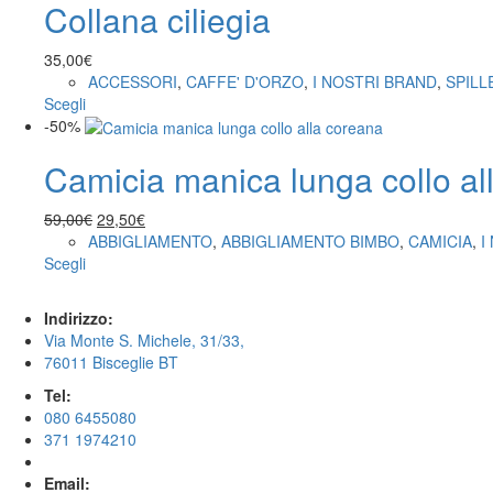
nella
Collana ciliegia
più
pagina
varianti.
del
Le
35,00
€
prodotto
opzioni
ACCESSORI
,
CAFFE' D'ORZO
,
I NOSTRI BRAND
,
SPILL
possono
Questo
Scegli
essere
prodotto
-50%
scelte
ha
nella
Camicia manica lunga collo al
più
pagina
varianti.
del
Le
Il
Il
59,00
€
29,50
€
prodotto
opzioni
prezzo
prezzo
ABBIGLIAMENTO
,
ABBIGLIAMENTO BIMBO
,
CAMICIA
,
I
possono
Questo
originale
attuale
Scegli
essere
prodotto
era:
è:
scelte
ha
59,00€.
29,50€.
Indirizzo:
nella
più
Via Monte S. Michele, 31/33,
pagina
varianti.
76011 Bisceglie BT
del
Le
prodotto
opzioni
Tel:
possono
080 6455080
essere
371 1974210
scelte
nella
Email: