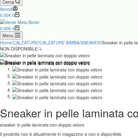
Cerca
Accedi
Carrello
0,00
€
0
Carrello
0,00
€
0
Menu
Home
/
CALZATURE
/
CALZATURE BIMBA
/
SNEAKER
/
Sneaker in pelle l
NON DISPONIBILE
🔍
Sneaker in pelle laminata c
sneaker in pelle laminata con doppio velcro
Il prodotto non è attualmente in magazzino e non è disponibile.