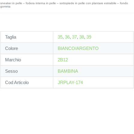
sneaker in pelle – fodera interna in pelle – sottopiede in pelle con plantare estraibile – fondo
gomma
Taglia
35
,
36
,
37
,
38
,
39
Colore
BIANCO/ARGENTO
Marchio
2B12
Sesso
BAMBINA
Cod Articolo
JRPLAY-174