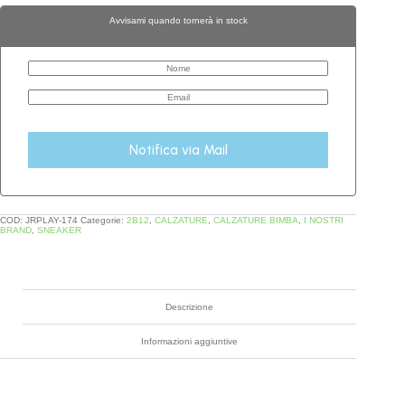
Avvisami quando tornerà in stock
Notifica via Mail
COD:
JRPLAY-174
Categorie:
2B12
,
CALZATURE
,
CALZATURE BIMBA
,
I NOSTRI
BRAND
,
SNEAKER
Descrizione
Informazioni aggiuntive