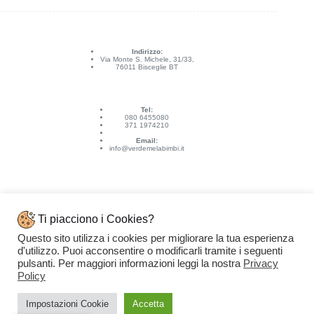
Indirizzo:
Via Monte S. Michele, 31/33,
76011 Bisceglie BT
Tel:
080 6455080
371 1974210
Email:
info@verdemelabimbi.it
Ti piacciono i Cookies?
Questo sito utilizza i cookies per migliorare la tua esperienza
Link Utili
d'utilizzo. Puoi acconsentire o modificarli tramite i seguenti
Spedizioni e pagamenti
pulsanti. Per maggiori informazioni leggi la nostra
Privacy
Condizioni di vendita
Contattaci
Policy
Privacy Policy
Copyright © 2026 - VERDEMELA Web Powered by
Dylog Italia S.p.A.
Impostazioni Cookie
Accetta