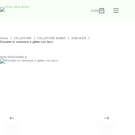
0,00
€
Home
/
CALZATURE
/
CALZATURE BIMBA
/
SNEAKER
/
Sneaker in camoscio e glitter con lacci
NON DISPONIBILE