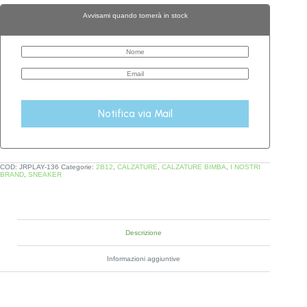
Avvisami quando tornerà in stock
Notifica via Mail
COD:
JRPLAY-136
Categorie:
2B12
,
CALZATURE
,
CALZATURE BIMBA
,
I NOSTRI
BRAND
,
SNEAKER
Descrizione
Informazioni aggiuntive