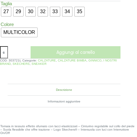
Taglia
27
29
30
32
33
34
35
Colore
MULTICOLOR
Aggiungi al carrello
COD:
303721L
Categorie:
CALZATURE
,
CALZATURE BIMBA
,
GINNICO
,
I NOSTRI
BRAND
,
SKECHERS
,
SNEAKER
Descrizione
Informazioni aggiuntive
Tomaia in tessuto effetto sfumato con lacci elasticizzati – Cinturino regolabile sul collo del piede
– Suola flessibile che offre trazione – Logo Skechers® – Intersuola con luci con Interruttore
On/Off