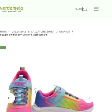
0,00
€
Home
/
CALZATURE
/
CALZATURE BIMBA
/
GINNICO
/
Scarpa ginnica con velcro e lacci con led
-30%