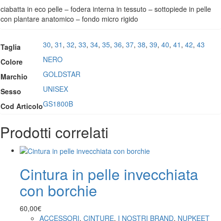
ciabatta in eco pelle – fodera interna in tessuto – sottopiede in pelle
con plantare anatomico – fondo micro rigido
30
,
31
,
32
,
33
,
34
,
35
,
36
,
37
,
38
,
39
,
40
,
41
,
42
,
43
Taglia
NERO
Colore
GOLDSTAR
Marchio
UNISEX
Sesso
GS1800B
Cod Articolo
Prodotti correlati
Cintura in pelle invecchiata
con borchie
60,00
€
ACCESSORI
,
CINTURE
,
I NOSTRI BRAND
,
NUPKEET