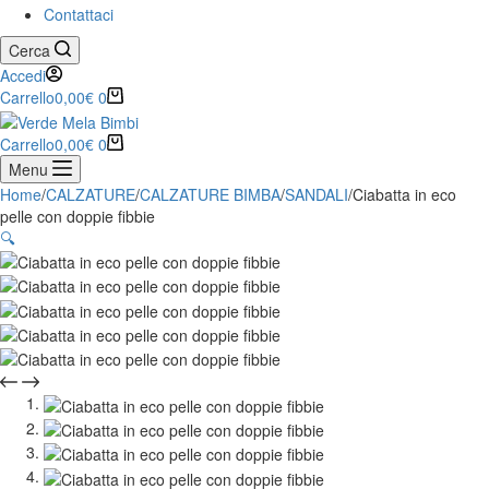
Contattaci
Cerca
Accedi
Carrello
0,00
€
0
Carrello
0,00
€
0
Menu
Home
/
CALZATURE
/
CALZATURE BIMBA
/
SANDALI
/
Ciabatta in eco
pelle con doppie fibbie
🔍