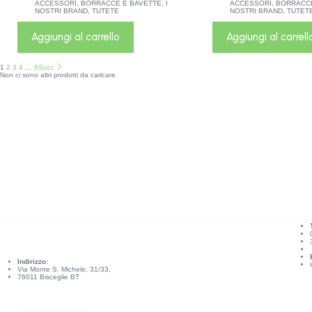
ACCESSORI
,
BORRACCE E BAVETTE
,
I
ACCESSORI
,
BORRACCE
NOSTRI BRAND
,
TUTETE
NOSTRI BRAND
,
TUTET
Aggiungi al carrello
Aggiungi al carrell
1
2
3
4
…
6
Succ
Non ci sono altri prodotti da caricare
Indirizzo:
Via Monte S. Michele, 31/33,
76011 Bisceglie BT