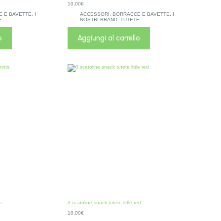
10,00
€
 E BAVETTE
,
I
ACCESSORI
,
BORRACCE E BAVETTE
,
I
E
NOSTRI BRAND
,
TUTETE
o
Aggiungi al carrello
s
3 scatoline snack tutete little red
10,00
€