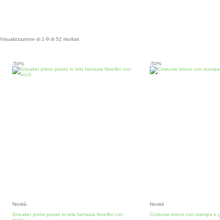
Ordina
Visualizzazione di 1-9 di 52 risultati
in
base
al
più
-50%
-50%
recente
Novità
Novità
Sneaker primo passo in tela fantasia fiorellini con
Costume intero con stampa e p
laccii