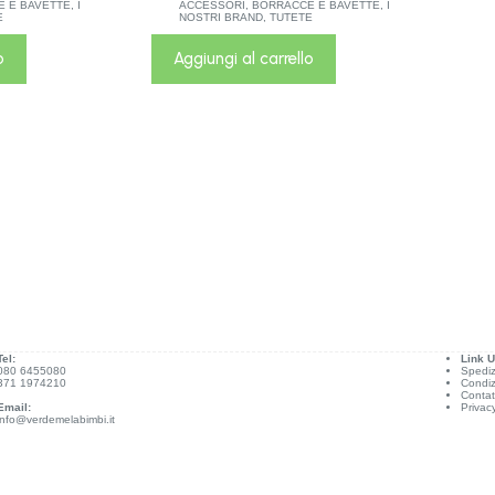
 E BAVETTE
,
I
ACCESSORI
,
BORRACCE E BAVETTE
,
I
E
NOSTRI BRAND
,
TUTETE
o
Aggiungi al carrello
Tel:
Link Ut
080 6455080
Spediz
371 1974210
Condiz
Contat
Email:
Privac
info@verdemelabimbi.it