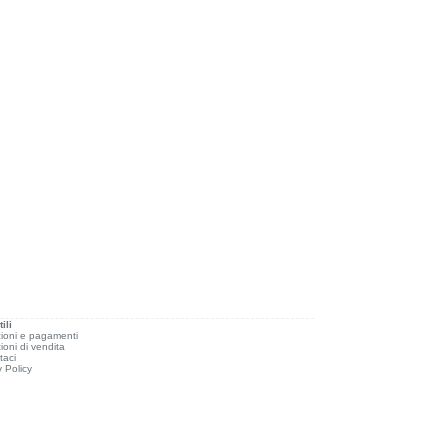
ili
ioni e pagamenti
ioni di vendita
taci
y Policy