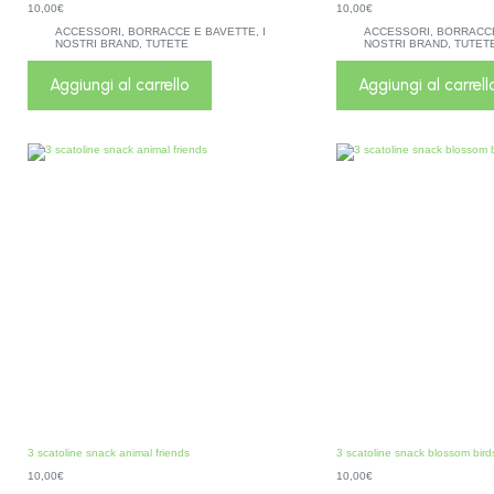
10,00
€
10,00
€
ACCESSORI
,
BORRACCE E BAVETTE
,
I
ACCESSORI
,
BORRACCE
NOSTRI BRAND
,
TUTETE
NOSTRI BRAND
,
TUTET
Aggiungi al carrello
Aggiungi al carrell
3 scatoline snack animal friends
3 scatoline snack blossom bird
10,00
€
10,00
€