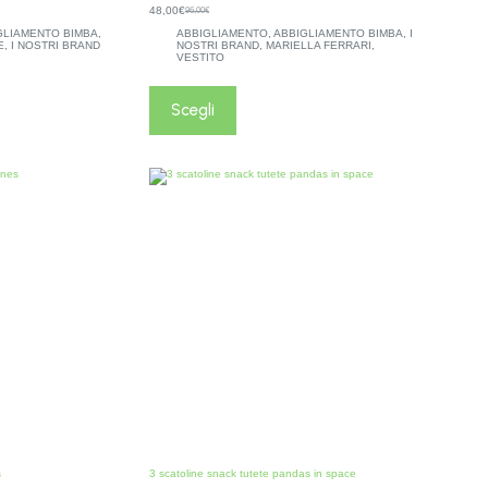
48,00
€
96,00
€
Il
Il
prezzo
prezzo
GLIAMENTO BIMBA
,
ABBIGLIAMENTO
,
ABBIGLIAMENTO BIMBA
,
I
originale
attuale
E
,
I NOSTRI BRAND
NOSTRI BRAND
,
MARIELLA FERRARI
,
era:
è:
VESTITO
96,00€.
48,00€.
Questo
prodotto
Scegli
ha
più
varianti.
Le
opzioni
possono
essere
scelte
nella
pagina
del
prodotto
s
3 scatoline snack tutete pandas in space