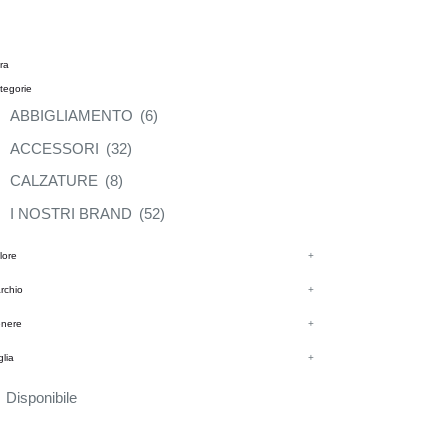
tra
tegorie
ABBIGLIAMENTO
(6)
ACCESSORI
(32)
CALZATURE
(8)
I NOSTRI BRAND
(52)
lore
+
rchio
+
nere
+
glia
+
Disponibile