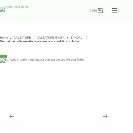
0,00
€
Home
/
CALZATURE
/
CALZATURE BIMBA
/
SANDALI
/
Sandalo in pelle metallizzata stampa coccodrillo con fibbia
-50%