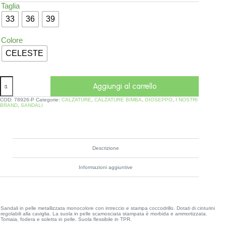
Taglia
33
36
39
Colore
CELESTE
Aggiungi al carrello
COD:
78926-P
Categorie:
CALZATURE
,
CALZATURE BIMBA
,
GIOSEPPO
,
I NOSTRI
BRAND
,
SANDALI
Descrizione
Informazioni aggiuntive
Sandali in pelle metallizzata monocolore con intreccio e stampa coccodrillo. Dotati di cinturini
regolabili alla caviglia. La suola in pelle scamosciata stampata è morbida e ammortizzata.
Tomaia, fodera e soletta in pelle. Suola flessibile in TPR.