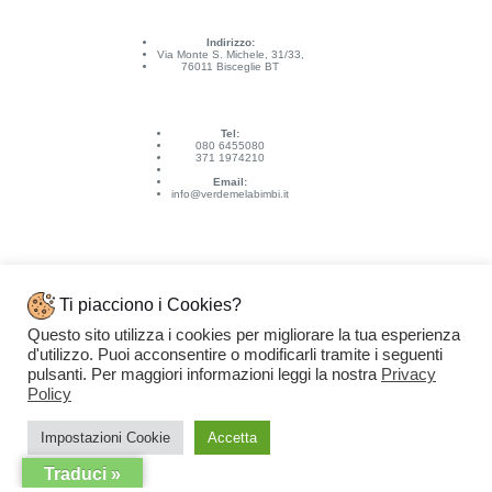
Indirizzo:
Via Monte S. Michele, 31/33,
76011 Bisceglie BT
Tel:
080 6455080
371 1974210
Email:
info@verdemelabimbi.it
Ti piacciono i Cookies?
Questo sito utilizza i cookies per migliorare la tua esperienza
Link Utili
d'utilizzo. Puoi acconsentire o modificarli tramite i seguenti
Spedizioni e pagamenti
pulsanti. Per maggiori informazioni leggi la nostra
Privacy
Condizioni di vendita
Contattaci
Policy
Privacy Policy
Copyright © 2026 - VERDEMELA Web Powered by
Dylog Italia S.p.A.
Impostazioni Cookie
Accetta
Traduci »