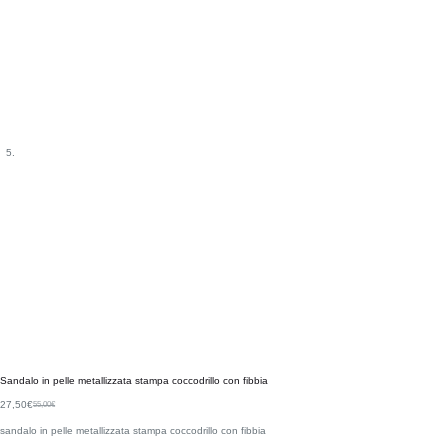
Sandalo in pelle metallizzata stampa coccodrillo con fibbia
27,50
€
55,00
€
sandalo in pelle metallizzata stampa coccodrillo con fibbia