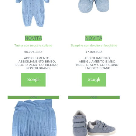
NOVITÀ
NOVITÀ
Tutina con trecce e colletto
Scarpine con risvolto e fiocchetto
56,00
€
17,00
€
112,00
€
34,00
€
ABBIGLIAMENTO
,
ABBIGLIAMENTO
,
ABBIGLIAMENTO BIMBO
,
ABBIGLIAMENTO BIMBO
,
BEBE' DI ALMY
,
CORREDINO
,
BEBE' DI ALMY
,
CORREDINO
,
I NOSTRI BRAND
I NOSTRI BRAND
Scegli
Scegli
-50%
-50%