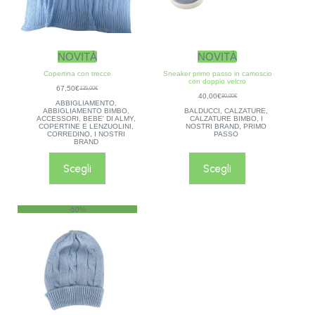
NOVITÀ
NOVITÀ
Copertina con trecce
Sneaker primo passo in camoscio
con doppio velcro
67,50
€
135,00
€
40,00
€
80,00
€
ABBIGLIAMENTO
,
ABBIGLIAMENTO BIMBO
,
BALDUCCI
,
CALZATURE
,
ACCESSORI
,
BEBE' DI ALMY
,
CALZATURE BIMBO
,
I
COPERTINE E LENZUOLINI
,
NOSTRI BRAND
,
PRIMO
CORREDINO
,
I NOSTRI
PASSO
BRAND
Scegli
Scegli
-50%