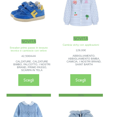
NOVITÀ
NOVITÀ
Camicia vichy con applicazioni
Sneaker primo passo in tessuto
129,00
€
tecnico e camoscio con velcro
ABBIGLIAMENTO
,
42,50
€
85,00
€
ABBIGLIAMENTO BIMBA
,
CALZATURE
,
CALZATURE
CAMICIA
,
I NOSTRI BRAND
,
BIMBO
,
FALCOTTO
,
I NOSTRI
SAINT BARTH
BRAND
,
PRIMO PASSO
,
SCARPA IN TELA
Scegli
Scegli
-50%
-50%