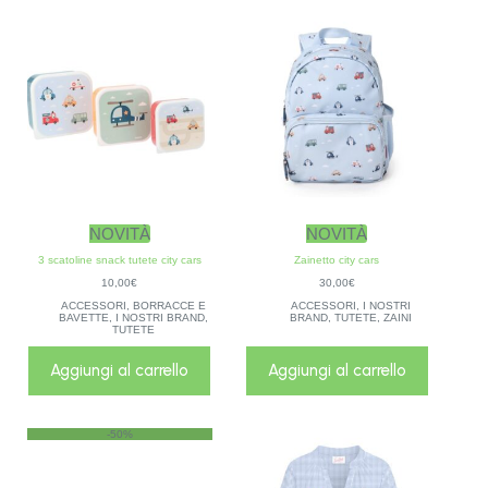
NOVITÀ
NOVITÀ
3 scatoline snack tutete city cars
Zainetto city cars
10,00
€
30,00
€
ACCESSORI
,
BORRACCE E
ACCESSORI
,
I NOSTRI
BAVETTE
,
I NOSTRI BRAND
,
BRAND
,
TUTETE
,
ZAINI
TUTETE
Aggiungi al carrello
Aggiungi al carrello
-50%