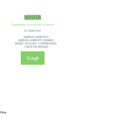
NOVITÀ
Cappellino con risvolto e trecce
27,00
€
54,00
€
ABBIGLIAMENTO
,
ABBIGLIAMENTO BIMBO
,
BEBE' DI ALMY
,
CORREDINO
,
I NOSTRI BRAND
Scegli
Filtra