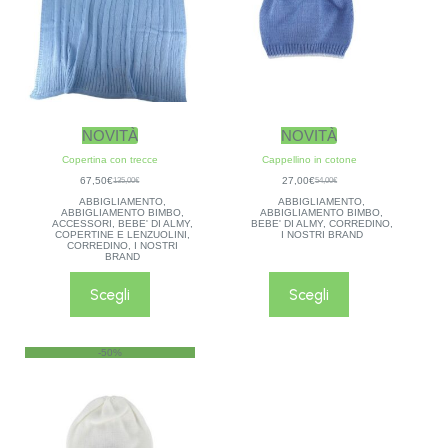
NOVITÀ
NOVITÀ
Copertina con trecce
Cappellino in cotone
67,50
€
27,00
€
135,00
€
54,00
€
ABBIGLIAMENTO
,
ABBIGLIAMENTO
,
ABBIGLIAMENTO BIMBO
,
ABBIGLIAMENTO BIMBO
,
ACCESSORI
,
BEBE' DI ALMY
,
BEBE' DI ALMY
,
CORREDINO
,
COPERTINE E LENZUOLINI
,
I NOSTRI BRAND
CORREDINO
,
I NOSTRI
BRAND
Scegli
Scegli
-50%