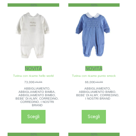
-50%
-50%
NOVITÀ
NOVITÀ
Tutina con ricamo hello world
Tutina con ricamo punto smock
73,00
€
66,00
€
146,00
€
132,00
€
ABBIGLIAMENTO
,
ABBIGLIAMENTO
,
ABBIGLIAMENTO BIMBA
,
ABBIGLIAMENTO BIMBO
,
ABBIGLIAMENTO BIMBO
,
BEBE' DI ALMY
,
CORREDINO
,
BEBE' DI ALMY
,
CORREDINO
,
I NOSTRI BRAND
CORREDINO
,
I NOSTRI
BRAND
Scegli
Scegli
-50%
-50%