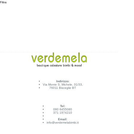
Filtra
Indirizzo:
Via Monte S. Michele, 31/33,
76011 Bisceglie BT
Tel:
080 6455080
371 1974210
Email:
info@verdemelabimbi.it