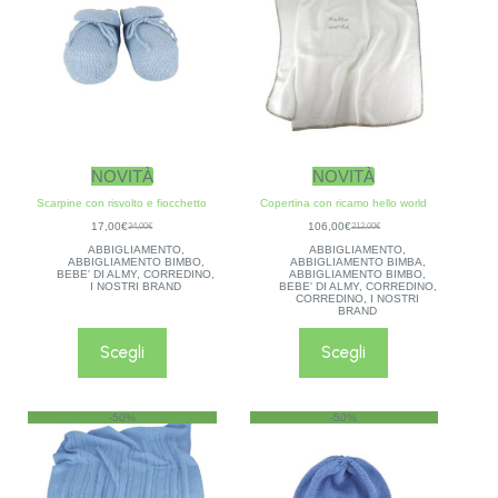
NOVITÀ
NOVITÀ
Scarpine con risvolto e fiocchetto
Copertina con ricamo hello world
17,00
€
106,00
€
34,00
€
212,00
€
ABBIGLIAMENTO
,
ABBIGLIAMENTO
,
ABBIGLIAMENTO BIMBO
,
ABBIGLIAMENTO BIMBA
,
BEBE' DI ALMY
,
CORREDINO
,
ABBIGLIAMENTO BIMBO
,
I NOSTRI BRAND
BEBE' DI ALMY
,
CORREDINO
,
CORREDINO
,
I NOSTRI
BRAND
Scegli
Scegli
-50%
-50%