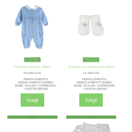
NOVITÀ
NOVITÀ
Tutina con trecce e colletto
Scarpine con ricamo punto smock
56,00
€
21,00
€
112,00
€
42,00
€
ABBIGLIAMENTO
,
ABBIGLIAMENTO
,
ABBIGLIAMENTO BIMBO
,
ABBIGLIAMENTO BIMBO
,
BEBE' DI ALMY
,
CORREDINO
,
BEBE' DI ALMY
,
CORREDINO
,
I NOSTRI BRAND
I NOSTRI BRAND
Scegli
Scegli
-50%
-50%