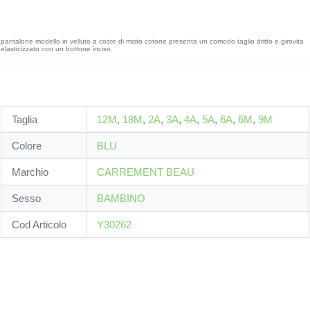
pantalone modello in velluto a coste di misto cotone presenta un comodo taglio dritto e girovita
elasticizzato con un bottone inciso.
Taglia
12M
,
18M
,
2A
,
3A
,
4A
,
5A
,
6A
,
6M
,
9M
Colore
BLU
Marchio
CARREMENT BEAU
Sesso
BAMBINO
Cod Articolo
Y30262