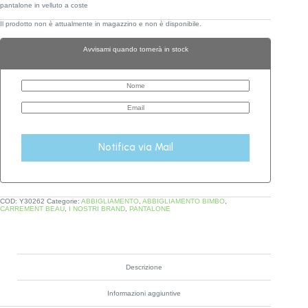
pantalone in velluto a coste
Il prodotto non è attualmente in magazzino e non è disponibile.
Avvisami quando tornerà in stock
Notifica via Mail
COD:
Y30262
Categorie:
ABBIGLIAMENTO
,
ABBIGLIAMENTO BIMBO
,
CARREMENT BEAU
,
I NOSTRI BRAND
,
PANTALONE
Descrizione
Informazioni aggiuntive