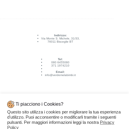
Indirizzo:
Via Monte S. Michele, 31/33,
76011 Bisceglie BT
Tel:
080 6455080
371 1974210
Email:
info@verdemelabimbi.it
Ti piacciono i Cookies?
Questo sito utilizza i cookies per migliorare la tua esperienza
Link Utili
d'utilizzo. Puoi acconsentire o modificarli tramite i seguenti
Spedizioni e pagamenti
pulsanti. Per maggiori informazioni leggi la nostra
Privacy
Condizioni di vendita
Contattaci
Policy
Privacy Policy