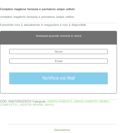
Completo maglione fantasia e pantalone ampio velluto
completo maglione fantasia e pantalone ampio velluto
Il prodotto non è attualmente in magazzino e non è disponibile.
Avvisami quando tornerà in stock
Notifica via Mail
COD:
GN27050/25070
Categorie:
ABBIGLIAMENTO
,
ABBIGLIAMENTO BIMBA
,
COMPLETO
,
I NOSTRI BRAND
,
MAGIL
Descrizione