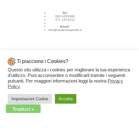
Tel:
080 6455080
371 1974210
Email:
info@verdemelabimbi.it
Ti piacciono i Cookies?
Questo sito utilizza i cookies per migliorare la tua esperienza
Link Utili
d'utilizzo. Puoi acconsentire o modificarli tramite i seguenti
Spedizioni e pagamenti
pulsanti. Per maggiori informazioni leggi la nostra
Privacy
Condizioni di vendita
Contattaci
Policy
Privacy Policy
Copyright © 2026 - VERDEMELA Web Powered by
Dylog Italia S.p.A.
Impostazioni Cookie
Accetta
Traduci »