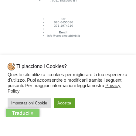
76011 Bisceglie BT
Tel:
080 6455080
371 1974210
Email:
info@verdemelabimbi.it
Ti piacciono i Cookies?
Questo sito utilizza i cookies per migliorare la tua esperienza
Link Utili
d'utilizzo. Puoi acconsentire o modificarli tramite i seguenti
Spedizioni e pagamenti
pulsanti. Per maggiori informazioni leggi la nostra
Privacy
Condizioni di vendita
Contattaci
Policy
Privacy Policy
Copyright © 2026 - VERDEMELA Web Powered by
Dylog Italia S.p.A.
Impostazioni Cookie
Accetta
Traduci »