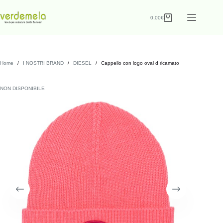
0,00
€
Home
/
I NOSTRI BRAND
/
DIESEL
/
Cappello con logo oval d ricamato
NON DISPONIBILE