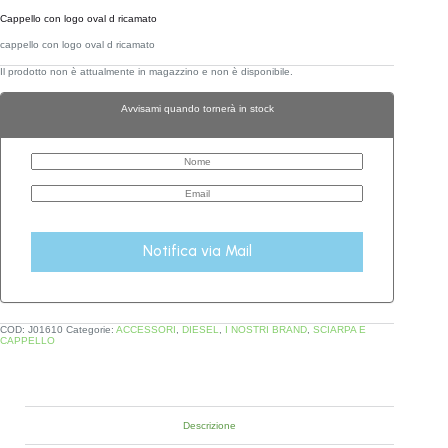
Cappello con logo oval d ricamato
cappello con logo oval d ricamato
Il prodotto non è attualmente in magazzino e non è disponibile.
Avvisami quando tornerà in stock
Notifica via Mail
COD:
J01610
Categorie:
ACCESSORI
,
DIESEL
,
I NOSTRI BRAND
,
SCIARPA E
CAPPELLO
Descrizione