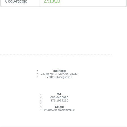
Cod Articolo
2.518/2B
Indirizzo:
Via Monte S. Michele, 31/33,
76011 Bisceglie BT
Tel:
080 6455080
371 1974210
Email:
info@verdemelabimbi.it