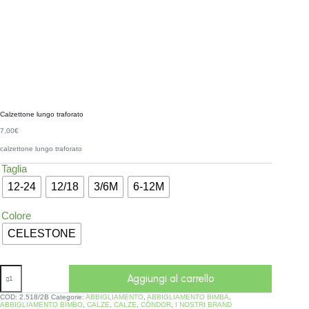
Calzettone lungo traforato
7,00
€
calzettone lungo traforato
Taglia
12-24
12/18
3/6M
6-12M
Colore
CELESTONE
Aggiungi al carrello
COD:
2.518/2B
Categorie:
ABBIGLIAMENTO
,
ABBIGLIAMENTO BIMBA
,
ABBIGLIAMENTO BIMBO
,
CALZE
,
CALZE
,
CÒNDOR
,
I NOSTRI BRAND