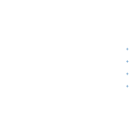
+
+
+
+