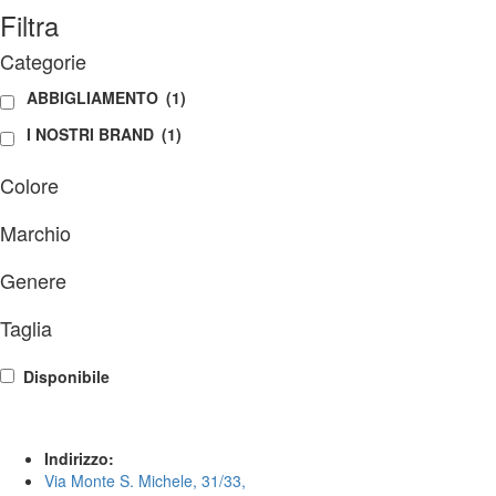
Filtra
ha
più
Categorie
varianti.
Le
ABBIGLIAMENTO
(1)
opzioni
possono
I NOSTRI BRAND
(1)
essere
scelte
Colore
nella
pagina
Marchio
del
prodotto
Genere
Taglia
Disponibile
Indirizzo:
Via Monte S. Michele, 31/33,