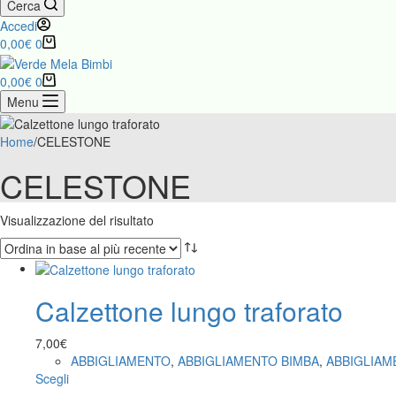
Cerca
Accedi
Carrello
0,00
€
0
Carrello
0,00
€
0
Menu
Home
/
CELESTONE
CELESTONE
Visualizzazione del risultato
Calzettone lungo traforato
7,00
€
ABBIGLIAMENTO
,
ABBIGLIAMENTO BIMBA
,
ABBIGLIAM
Questo
Scegli
prodotto