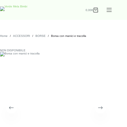
0,00
€
Home
/
ACCESSORI
/
BORSE
/
Borsa con manici e tracolla
NON DISPONIBILE