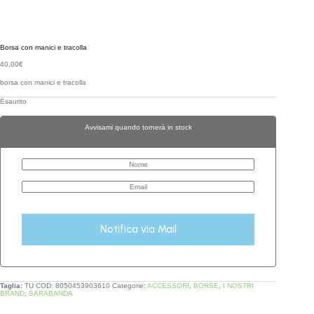
Borsa con manici e tracolla
40,00
€
borsa con manici e tracolla
Esaurito
Avvisami quando tornerà in stock
Notifica via Mail
Taglia:
TU
COD:
8050453903610
Categorie:
ACCESSORI
,
BORSE
,
I NOSTRI
BRAND
,
SARABANDA