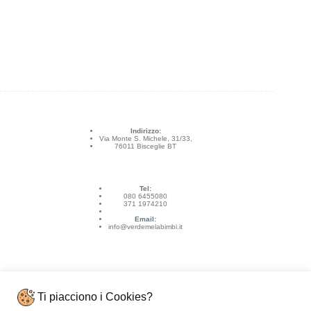
Indirizzo:
Via Monte S. Michele, 31/33,
76011 Bisceglie BT
Tel:
080 6455080
371 1974210
Email:
info@verdemelabimbi.it
Ti piacciono i Cookies?