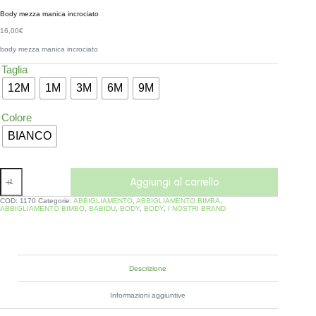
Body mezza manica incrociato
16,00
€
body mezza manica incrociato
Taglia
12M
1M
3M
6M
9M
Colore
BIANCO
Aggiungi al carrello
COD:
1170
Categorie:
ABBIGLIAMENTO
,
ABBIGLIAMENTO BIMBA
,
ABBIGLIAMENTO BIMBO
,
BABIDU
,
BODY
,
BODY
,
I NOSTRI BRAND
Descrizione
Informazioni aggiuntive