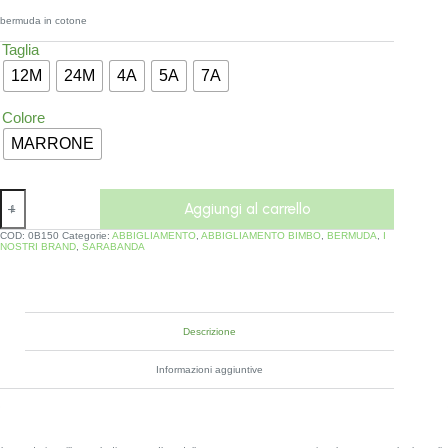
bermuda in cotone
Taglia
12M
24M
4A
5A
7A
Colore
MARRONE
Aggiungi al carrello
COD:
0B150
Categorie:
ABBIGLIAMENTO
,
ABBIGLIAMENTO BIMBO
,
BERMUDA
,
I
NOSTRI BRAND
,
SARABANDA
Descrizione
Informazioni aggiuntive