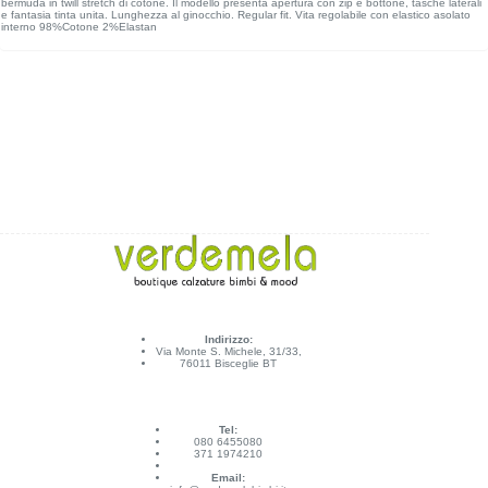
bermuda in twill stretch di cotone. Il modello presenta apertura con zip e bottone, tasche laterali
e fantasia tinta unita. Lunghezza al ginocchio. Regular fit. Vita regolabile con elastico asolato
interno 98%Cotone 2%Elastan
Indirizzo:
Via Monte S. Michele, 31/33,
76011 Bisceglie BT
Tel:
080 6455080
371 1974210
Email: