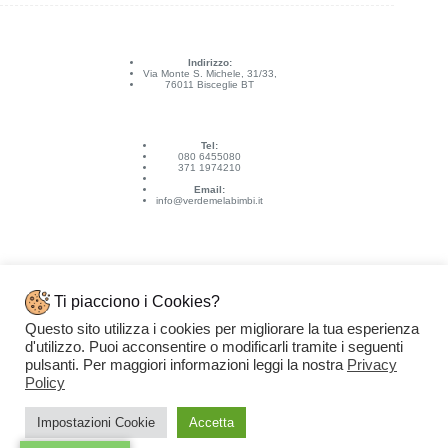
Indirizzo:
Via Monte S. Michele, 31/33,
76011 Bisceglie BT
Tel:
080 6455080
371 1974210
Email:
info@verdemelabimbi.it
Ti piacciono i Cookies?
Questo sito utilizza i cookies per migliorare la tua esperienza
Link Utili
d'utilizzo. Puoi acconsentire o modificarli tramite i seguenti
Spedizioni e pagamenti
pulsanti. Per maggiori informazioni leggi la nostra
Privacy
Condizioni di vendita
Contattaci
Policy
Privacy Policy
Copyright © 2026 - VERDEMELA Web Powered by
Dylog Italia S.p.A.
Impostazioni Cookie
Accetta