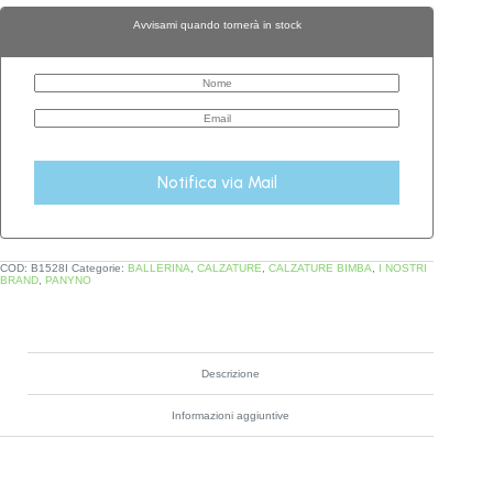
Avvisami quando tornerà in stock
Notifica via Mail
COD:
B1528I
Categorie:
BALLERINA
,
CALZATURE
,
CALZATURE BIMBA
,
I NOSTRI
BRAND
,
PANYNO
Descrizione
Informazioni aggiuntive