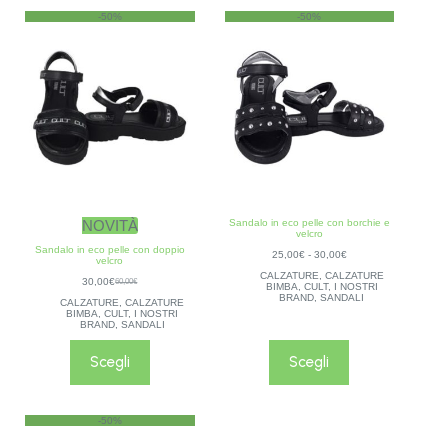
-50%
-50%
NOVITÀ
Sandalo in eco pelle con borchie e
velcro
Sandalo in eco pelle con doppio
25,00
€
-
30,00
€
velcro
CALZATURE
,
CALZATURE
30,00
€
60,00
€
BIMBA
,
CULT
,
I NOSTRI
BRAND
,
SANDALI
CALZATURE
,
CALZATURE
BIMBA
,
CULT
,
I NOSTRI
BRAND
,
SANDALI
Scegli
Scegli
-50%