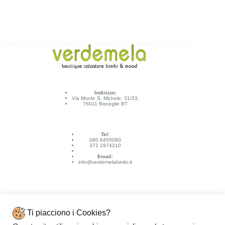
Indirizzo:
Via Monte S. Michele, 31/33,
76011 Bisceglie BT
Tel:
080 6455080
371 1974210
Email:
info@verdemelabimbi.it
Ti piacciono i Cookies?