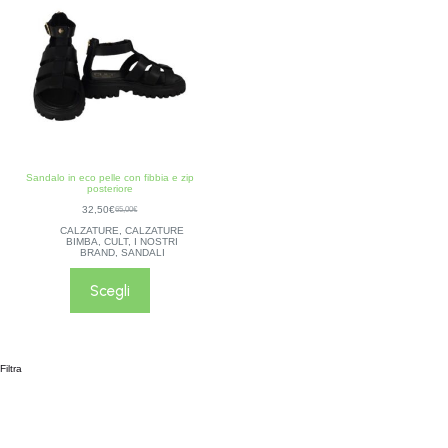
Sandalo in eco pelle con fibbia e zip
posteriore
32,50
€
65,00
€
CALZATURE
,
CALZATURE
BIMBA
,
CULT
,
I NOSTRI
BRAND
,
SANDALI
Scegli
Filtra