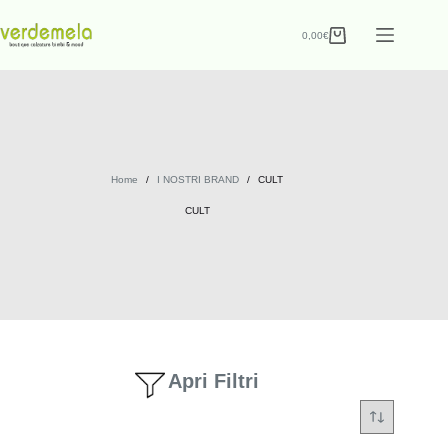
0,00
€
Home
/
I NOSTRI BRAND
/
CULT
CULT
Apri Filtri