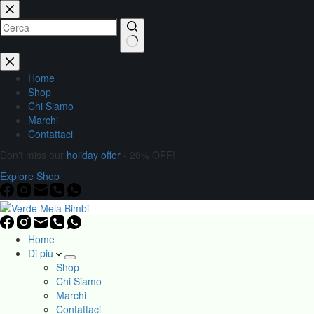
Home
Shop
Chi Siamo
Marchi
Contattaci
Don't miss our
holiday offer
- 20% OFF!
Explore Shop
Home
Di più
Shop
Chi Siamo
Marchi
Contattaci