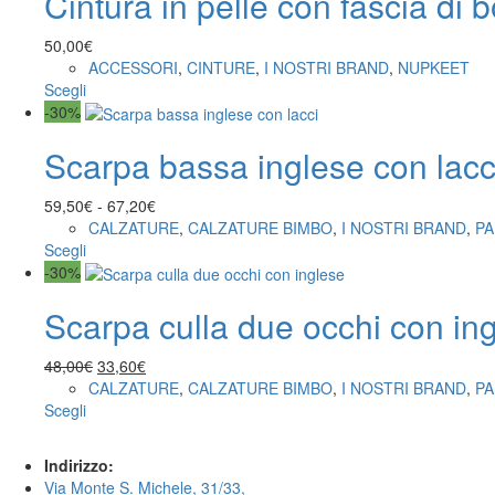
Cintura in pelle con fascia di 
50,00
€
ACCESSORI
,
CINTURE
,
I NOSTRI BRAND
,
NUPKEET
Scegli
-30%
Scarpa bassa inglese con lacc
59,50
€
-
67,20
€
CALZATURE
,
CALZATURE BIMBO
,
I NOSTRI BRAND
,
P
Scegli
-30%
Scarpa culla due occhi con in
48,00
€
33,60
€
CALZATURE
,
CALZATURE BIMBO
,
I NOSTRI BRAND
,
P
Scegli
Indirizzo:
Via Monte S. Michele, 31/33,