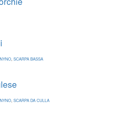
borchie
i
ANYNO
,
SCARPA BASSA
glese
ANYNO
,
SCARPA DA CULLA