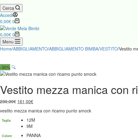
Cerca
Accedi
0,00
€
0
0,00
€
0
Menu
Home
/
ABBIGLIAMENTO
/
ABBIGLIAMENTO BIMBA
/
VESTITO
/
Vestito 
-30%
🔍
Vestito mezza manica con 
230,00
€
161,00
€
vestito mezza manica con ricamo punto smock
12M
Taglia
9M
PANNA
Colore