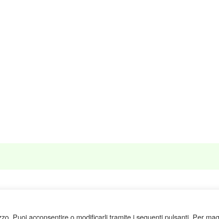
izzo. Puoi acconsentire o modificarli tramite i seguenti pulsanti. Per mag