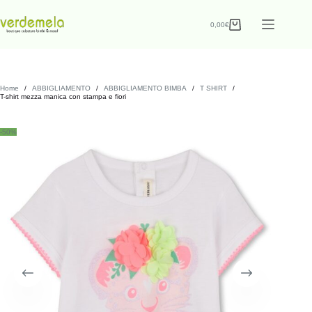
0,00
€
Home
/
ABBIGLIAMENTO
/
ABBIGLIAMENTO BIMBA
/
T SHIRT
/
T-shirt mezza manica con stampa e fiori
-50%