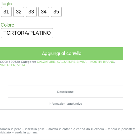
Taglia
31
32
33
34
35
Colore
TORTORA/PLATINO
Aggiungi al carrello
COD:
520620
Categorie:
CALZATURE
,
CALZATURE BIMBA
,
I NOSTRI BRAND
,
SNEAKER
,
VEJA
Descrizione
Informazioni aggiuntive
tomaia in pelle – inserti in pelle – soletta in cotone e canna da zucchero – fodera in poliestere
riciclato – suola in gomma