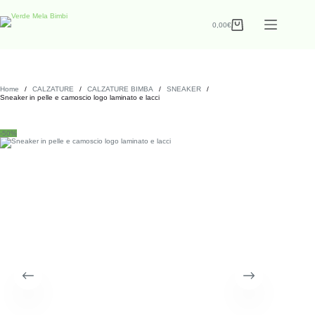
0,00
€
Home
/
CALZATURE
/
CALZATURE BIMBA
/
SNEAKER
/
Sneaker in pelle e camoscio logo laminato e lacci
-50%