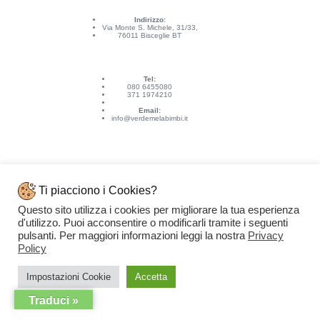
Indirizzo:
Via Monte S. Michele, 31/33,
76011 Bisceglie BT
Tel:
080 6455080
371 1974210
Email:
info@verdemelabimbi.it
Ti piacciono i Cookies?
Questo sito utilizza i cookies per migliorare la tua esperienza
Link Utili
d'utilizzo. Puoi acconsentire o modificarli tramite i seguenti
Spedizioni e pagamenti
pulsanti. Per maggiori informazioni leggi la nostra
Privacy
Condizioni di vendita
Contattaci
Policy
Privacy Policy
Copyright © 2026 - VERDEMELA Web Powered by
Dylog Italia S.p.A.
Impostazioni Cookie
Accetta
Traduci »