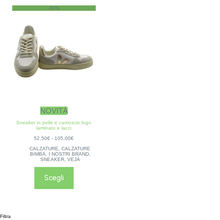
-50%
NOVITÀ
Sneaker in pelle e camoscio logo
laminato e lacci
52,50
€
-
105,00
€
CALZATURE
,
CALZATURE
BIMBA
,
I NOSTRI BRAND
,
SNEAKER
,
VEJA
Scegli
Filtra