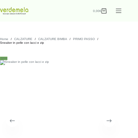
0,00
€
Home
/
CALZATURE
/
CALZATURE BIMBA
/
PRIMO PASSO
/
Sneaker in pelle con lacci e zip
-50%