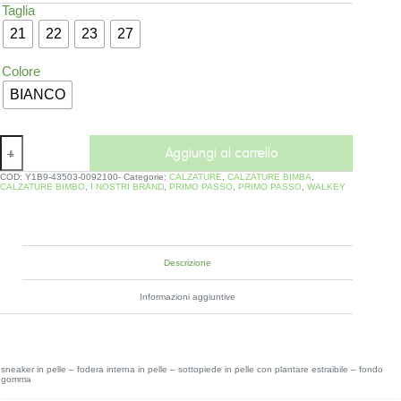
Taglia
21
22
23
27
Colore
BIANCO
Aggiungi al carrello
COD:
Y1B9-43503-0092100-
Categorie:
CALZATURE
,
CALZATURE BIMBA
,
CALZATURE BIMBO
,
I NOSTRI BRAND
,
PRIMO PASSO
,
PRIMO PASSO
,
WALKEY
Descrizione
Informazioni aggiuntive
sneaker in pelle – fodera interna in pelle – sottopiede in pelle con plantare estraibile – fondo
gomma