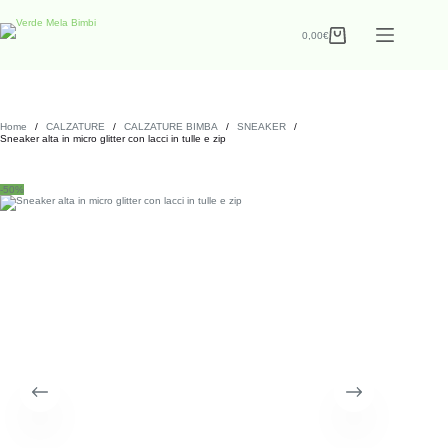
0,00
€
Home
/
CALZATURE
/
CALZATURE BIMBA
/
SNEAKER
/
Sneaker alta in micro glitter con lacci in tulle e zip
-50%