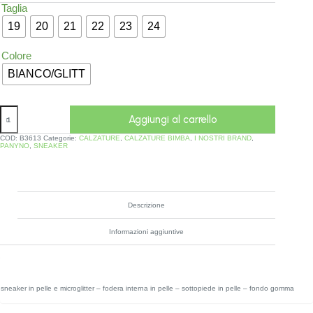
Taglia
19
20
21
22
23
24
Colore
BIANCO/GLITT
Aggiungi al carrello
COD:
B3613
Categorie:
CALZATURE
,
CALZATURE BIMBA
,
I NOSTRI BRAND
,
PANYNO
,
SNEAKER
Descrizione
Informazioni aggiuntive
sneaker in pelle e microglitter – fodera interna in pelle – sottopiede in pelle – fondo gomma