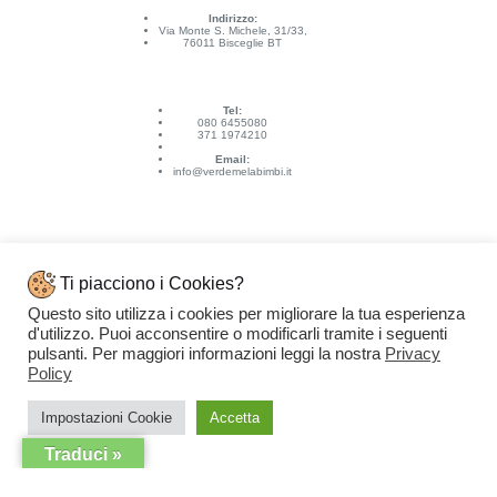
Indirizzo:
Via Monte S. Michele, 31/33,
76011 Bisceglie BT
Tel:
080 6455080
371 1974210
Email:
info@verdemelabimbi.it
Ti piacciono i Cookies?
Questo sito utilizza i cookies per migliorare la tua esperienza
Link Utili
d'utilizzo. Puoi acconsentire o modificarli tramite i seguenti
Spedizioni e pagamenti
pulsanti. Per maggiori informazioni leggi la nostra
Privacy
Condizioni di vendita
Contattaci
Policy
Privacy Policy
Copyright © 2026 - VERDEMELA Web Powered by
Dylog Italia S.p.A.
Impostazioni Cookie
Accetta
Traduci »