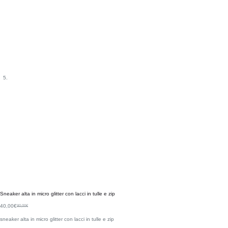
Sneaker alta in micro glitter con lacci in tulle e zip
40,00
€
80,00
€
sneaker alta in micro glitter con lacci in tulle e zip