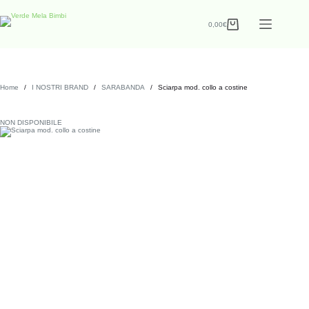
0,00
€
Home
/
I NOSTRI BRAND
/
SARABANDA
/
Sciarpa mod. collo a costine
NON DISPONIBILE