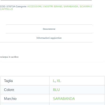
COD:
07873A
Categorie:
ACCESSORI
,
I NOSTRI BRAND
,
SARABANDA
,
SCIARPA E
CAPPELLO
Descrizione
Informazioni aggiuntive
sciarpa in acrilico
Taglia
L
,
XL
Colore
BLU
Marchio
SARABANDA