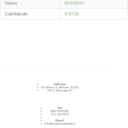
Sesso
BAMBINO
Cod Articolo
07873A
Indirizzo:
Via Monte S. Michele, 31/33,
76011 Bisceglie BT
Tel:
080 6455080
371 1974210
Email:
info@verdemelabimbi.it