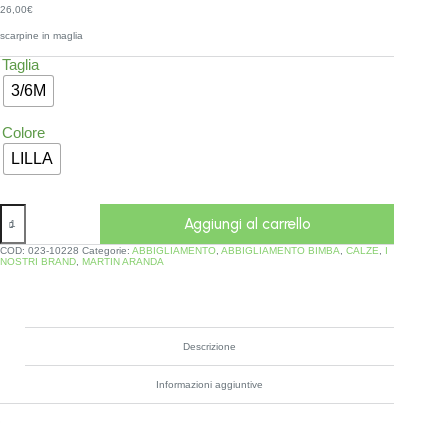
26,00
€
scarpine in maglia
Taglia
3/6M
Colore
LILLA
Aggiungi al carrello
COD:
023-10228
Categorie:
ABBIGLIAMENTO
,
ABBIGLIAMENTO BIMBA
,
CALZE
,
I
NOSTRI BRAND
,
MARTIN ARANDA
Descrizione
Informazioni aggiuntive