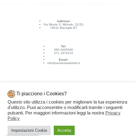
Indirizzo:
Via Monte S. Michele, 31/33,
76011 Bisceglie BT
Tel:
080 6455080
371 1974210
Email:
info@verdemelabimbi.it
Ti piacciono i Cookies?
Questo sito utilizza i cookies per migliorare la tua esperienza
Link Utili
d'utilizzo. Puoi acconsentire o modificarli tramite i seguenti
Spedizioni e pagamenti
pulsanti. Per maggiori informazioni leggi la nostra
Privacy
Condizioni di vendita
Contattaci
Policy
Privacy Policy
Copyright © 2026 - VERDEMELA Web Powered by
Dylog Italia S.p.A.
Impostazioni Cookie
Accetta