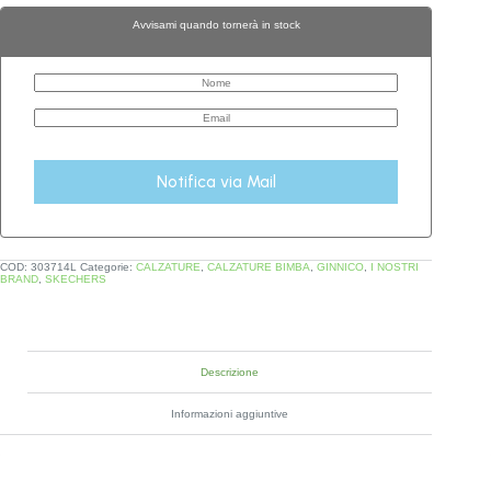
Avvisami quando tornerà in stock
Notifica via Mail
COD:
303714L
Categorie:
CALZATURE
,
CALZATURE BIMBA
,
GINNICO
,
I NOSTRI
BRAND
,
SKECHERS
Descrizione
Informazioni aggiuntive