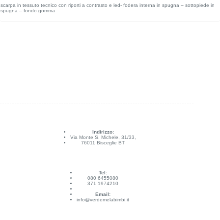
scarpa in tessuto tecnico con riporti a contrasto e led- fodera interna in spugna – sottopiede in
spugna – fondo gomma
Indirizzo:
Via Monte S. Michele, 31/33,
76011 Bisceglie BT
Tel:
080 6455080
371 1974210
Email:
info@verdemelabimbi.it