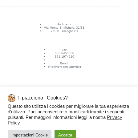
Indirizzo:
Via Monte S. Michele, 31/33,
76011 Bisceglie BT
Tel:
080 6455080
371 1974210
Email:
info@verdemelabimbi.it
Ti piacciono i Cookies?
Questo sito utilizza i cookies per migliorare la tua esperienza
Link Utili
d'utilizzo. Puoi acconsentire o modificarli tramite i seguenti
Spedizioni e pagamenti
pulsanti. Per maggiori informazioni leggi la nostra
Privacy
Condizioni di vendita
Contattaci
Policy
Privacy Policy
Copyright © 2026 - VERDEMELA Web Powered by
Dylog Italia S.p.A.
Impostazioni Cookie
Accetta