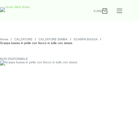
0,00
€
Home
/
CALZATURE
/
CALZATURE BIMBA
/
SCARPA BASSA
/
Scarpa bassa in pelle con fiocco in tulle con strass
NON DISPONIBILE