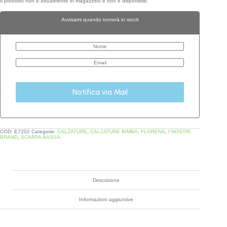
Il prodotto non è attualmente in magazzino e non è disponibile.
Avvisami quando tornerà in stock
Notifica via Mail
COD:
E7202
Categorie:
CALZATURE
,
CALZATURE BIMBA
,
FLORENS
,
I NOSTRI
BRAND
,
SCARPA BASSA
Descrizione
Informazioni aggiuntive