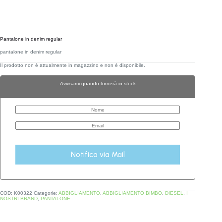
Pantalone in denim regular
pantalone in denim regular
Il prodotto non è attualmente in magazzino e non è disponibile.
Avvisami quando tornerà in stock
Notifica via Mail
COD:
K00322
Categorie:
ABBIGLIAMENTO
,
ABBIGLIAMENTO BIMBO
,
DIESEL
,
I
NOSTRI BRAND
,
PANTALONE