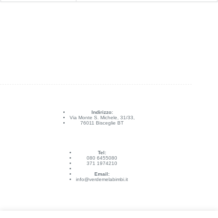
Indirizzo:
Via Monte S. Michele, 31/33,
76011 Bisceglie BT
Tel:
080 6455080
371 1974210
Email:
info@verdemelabimbi.it