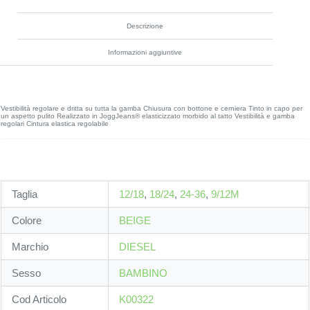
Descrizione
Informazioni aggiuntive
Vestibilità regolare e dritta su tutta la gamba Chiusura con bottone e cerniera Tinto in capo per
un aspetto pulito Realizzato in JoggJeans® elasticizzato morbido al tatto Vestibilità e gamba
regolari Cintura elastica regolabile
Taglia
12/18
,
18/24
,
24-36
,
9/12M
Colore
BEIGE
Marchio
DIESEL
Sesso
BAMBINO
Cod Articolo
K00322